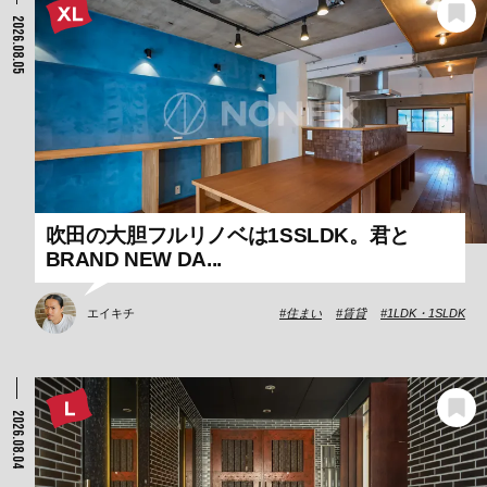
2026.08.05
吹田の大胆フルリノベは1SSLDK。君と
BRAND NEW DA...
エイキチ
住まい
賃貸
1LDK・1SLDK
2026.08.04