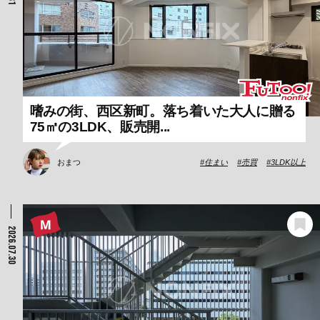
嗜みの街、西区新町。落ち着いた大人に贈る
75㎡の3LDK、販売開...
おまつ
住まい
売買
3LDK以上
2026.07.30