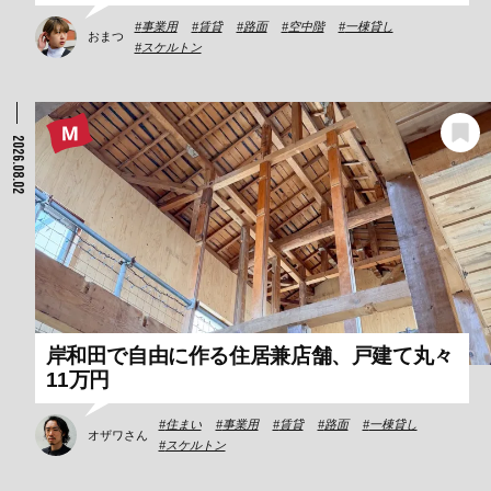
事業用
賃貸
路面
空中階
一棟貸し
おまつ
スケルトン
2026.08.02
岸和田で自由に作る住居兼店舗、戸建て丸々
11万円
住まい
事業用
賃貸
路面
一棟貸し
オザワさん
スケルトン