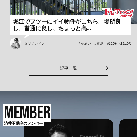
堀江でフツーにイイ物件がこちら。場所良
し、普通に良し、ちょっと高...
ミソノカノン
住まい
賃貸
1LDK・1SLDK
記事一覧
2026.07.31
渋井不動産のメンバー