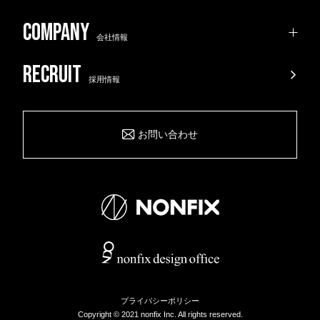
渋井
会社情報
絶対に持て余す120㎡フルリノベ5LDK、屋
根あり分譲車庫付きで...
祝・嶺上開花1周年。GOがGINを飲み、至高
採用情報
堀江でフツーにイイ物件がこちら。場所良
【谷六】空堀の隠れすぎた路地裏店舗。新築
2025.11.03
の料理に語彙力を失っ...
し、普通に良し、ちょっと高...
路面区画がひっそり登場。
おまつ
住まい
売買
3LDK以上
お問い合わせ
おまつ
ミソノカノン
住まい
賃貸
1LDK・1SLDK
サトシ
事業用
賃貸
路面
ワンルーム
2026.06.29
2026.05.18
2026.07.29
2026.07.09
Éla Whitening Salon 玉造店
渋井
プライバシーポリシー
まさかの2,880万円。パンチ強めの1SLDK、
Copyright © 2021 nonfix Inc. All rights reserved.