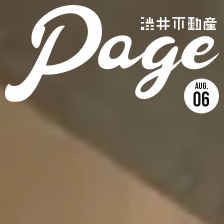
AUG
06