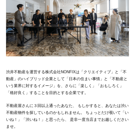
お前が舵を取れ！南森町の1LDKは、ルーバ
【臨時休業】7月25日(土)・26日(日)お休みの
【急募】東大阪の予約殺到ガレージハウスに
渋井
ルとキャプテンの称号付...
お知らせ。
空室発生！しかも角部屋。
オザワさん
住まい
売買
ワンルーム
サトシ
おまつ
住まい
賃貸
1LDK・1SLDK
エイキチ
住まい
事業用
賃貸
ワンルーム
2026.02.15
2026.07.17
2026.08.03
2026.06.21
2026.07.26
渋井不動産を運営する株式会社NONFIXは「クリエイティブ」と「不
動産」のハイブリッド企業として「日本の住まい事情」と「不動産と
いう業界に対するイメージ」を、さらに「楽しく」「おもしろく」
moyi store
「格好良く」することを目的とする企業です。
天満で家を買う？一見の価値がある高層階角
部屋、夢のサンルーム付き...
不動産屋さんに３回以上通ったあなた、 もしかすると、あなたは渋い
渋井
空堀商店街すぐ、谷六のリノベ長屋。ガチ隠
【祝】MAISON PARK 1周年。新進気鋭のヴ
バイクを停めて川遊び、週末は亀岡の倉庫で
不動産物件を探しているのかもしれません。 ちょっとだけ覗いて「い
れ家で楽しむ令和のノスタ...
ィンテージショ...
遊びつくそう
いね！」「渋いね！」と思ったら、 是非一度当店までお越しください
おまつ
住まい
売買
1LDK・1SLDK
ませ。
草山
おまつ
住まい
賃貸
1DK
オザワさん
事業用
賃貸
路面