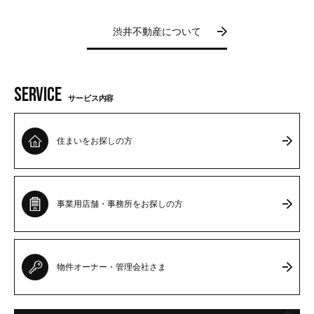
2026.01.02
渋井不動産について
2026.07.12
2026.08.02
2026.06.16
2026.07.24
サービス内容
ヨイノート
住まいを
お探しの方
大阪市内、2,000万以下で買える3LDK。家族
渋井
で住める80㎡が...
岸和田で自由に作る住居兼店舗、戸建て丸々
【祝】2HEADS 1周年。シュワちゃん、ファ
本町で自宅兼事務所が買える。4,000万円以
事業用店舗・事務所
をお探しの方
11万円
ッションに目覚める...
下で買える。簡易防音...
おまつ
住まい
売買
3LDK以上
2025.11.24
住まい
事業用
賃貸
路面
一棟貸し
おまつ
オザワさん
おまつ
住まい
事業用
売買
1LDK・1SLDK
スケルトン
物件オーナー・
管理会社さま
2026.07.12