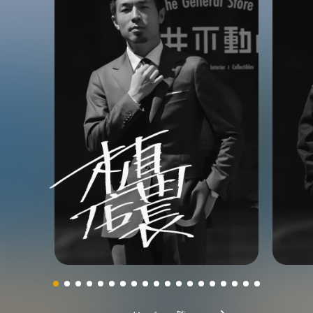
2026.08.06
2026.08.02
2026.03.04
2026.08.05
嗜みの街、西区新町。落ち着いた大人に贈る
75㎡の3LDK、販売開...
奈良に住もう。68㎡の無垢床リノベーショ
【北堀江二丁目】絶対に逃したくない良質な
odoriba coffee
【告知】8月8日(土)、植田店長が小枝不動産
ン、心頭滅却すれば陽もま...
築古ビルヂング、満を持し...
に出演します。
おまつ
住まい
売買
3LDK以上
渋井
事業用
賃貸
路面
空中階
一棟貸し
おまつ
おまつ
おまつ
住まい
賃貸
3LDK以上
スケルトン
2026.07.24
2026.03.01
2026.08.05
2026.07.29
2026.08.02