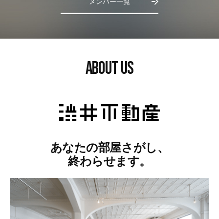
メンバー一覧
本町で自宅兼事務所が買える。4,000万円以
下で買える。簡易防音...
yuu
吹田の大胆フルリノベは1SSLDK。君と
渋井不動産にて、stolo×chamoisのPOPUP
岸和田で自由に作る住居兼店舗、戸建て丸々
BRAND NEW DA...
イベントを...
11万円
おまつ
渋井
住まい
事業用
売買
1LDK・1SLDK
ABOUT US
住まい
事業用
賃貸
路面
一棟貸し
エイキチ
おまつ
住まい
賃貸
1LDK・1SLDK
オザワさん
スケルトン
2026.07.19
2026.02.22
2026.08.04
2026.07.20
2026.07.29
あなたの部屋さがし、
終わらせます。
3LDKをワンルームへ。宝塚のフルリノベ81
la ROCCIA空堀
㎡。