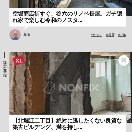
空堀商店街すぐ、谷六のリノベ長屋。ガチ隠
れ家で楽しむ令和のノスタ...
草山
住まい
賃貸
1DK
2026.08.02
【北堀江二丁目】絶対に逃したくない良質な
築古ビルヂング、満を持し...