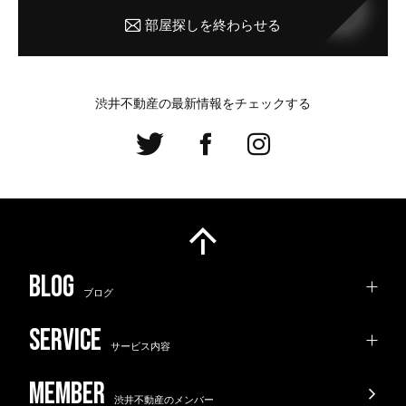
2026.06.15
2026.08.01
2026.07.21
部屋探しを終わらせる
Cii DESIGN ARCHITECTS
渋井不動産の最新情報をチェックする
渋井
結局、駅近で広めでリーズナブルなマンショ
ンがいい in 箕面
【イベント告知】7/5(日)stolo×chamoisの
北区の94㎡3LDK、「収納の鬼」は戸建てか
ほぼ難波のニヒルでリアルなインダストリア
POPU...
マンションか。真実は...
ル、一棟丸ごと募集中。
オザワさん
住まい
売買
3LDK以上
2025.11.12
おまつ
さかけん
住まい
賃貸
3LDK以上
サトシ
事業用
賃貸
一棟貸し
ブログ
2026.07.10
2026.06.04
2026.07.30
2026.07.19
サービス内容
犬執事 堺筋本町
渋井不動産のメンバー