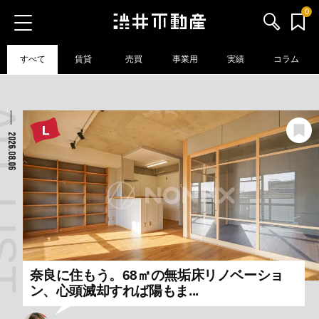
0
すべて
賃貸
売買
事業用
実績
コラム
お気に入り物件
お問い合わせ
 LIST
ブログ
2026.08.06
サービス内容
渋井不動産のメンバー
会社情報
奈良に住もう。68㎡の無垢床リノベーショ
採用情報
ン、心頭滅却すれば陽もま...