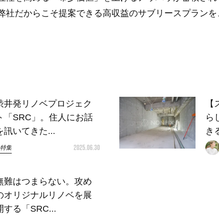
弊社だからこそ提案できる高収益のサブリースプランを
渋井発リノベプロジェク
【
ト「SRC」。住人にお話
ら
を訊いてきた...
き
2025.06.30
特集
無難はつまらない。攻め
のオリジナルリノベを展
開する「SRC...