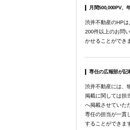
月間500,000PV、
渋井不動産のHPは
200件以上のお
かせることができ
専任の広報部が
記
渋井不動産には、
掲載に関しては担
へ掲載させていた
専任の担当が一貫
することができま