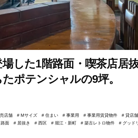
登場した1階路面・喫茶店居
ちたポテンシャルの9坪。
売店舗
Mサイズ
住まい
事業用
事業用賃貸物件
貸店
路面
居抜き
西区
堀江・新町
築古レトロ物件
グッド