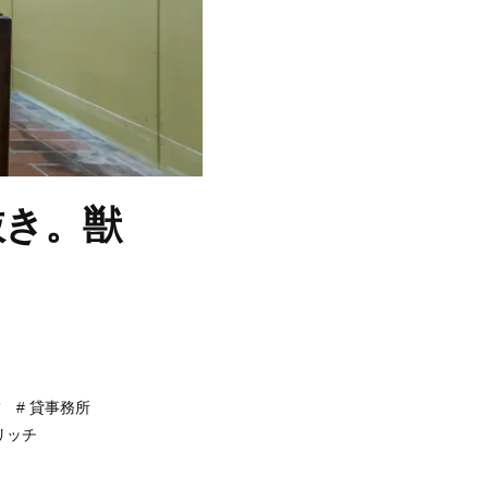
抜き。獣
舗
貸事務所
リッチ