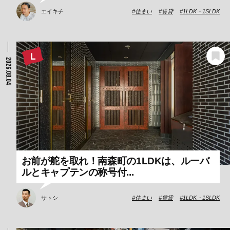
エイキチ
住まい
賃貸
1LDK・1SLDK
2026.08.04
お前が舵を取れ！南森町の1LDKは、ルーバ
ルとキャプテンの称号付...
サトシ
住まい
賃貸
1LDK・1SLDK