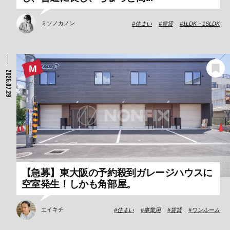
ミソノカノン
住まい
賃貸
1LDK・1SLDK
2026.07.29
【急募】東大阪の予約殺到ガレージハウスに
空室発生！しかも角部屋。
エイキチ
住まい
事業用
賃貸
ワンルーム