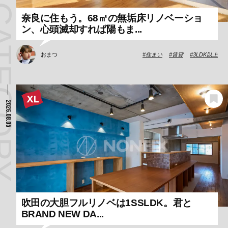
奈良に住もう。68㎡の無垢床リノベーショ
ン、心頭滅却すれば陽もま...
おまつ
住まい
賃貸
3LDK以上
2026.08.05
吹田の大胆フルリノベは1SSLDK。君と
BRAND NEW DA...