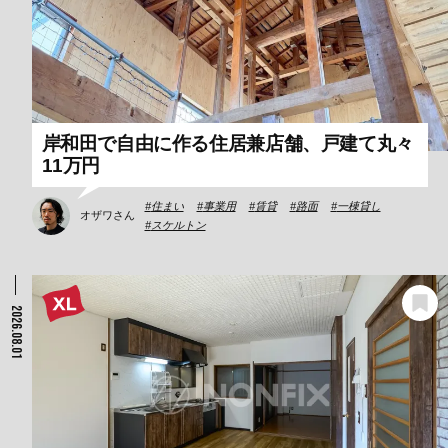
岸和田で自由に作る住居兼店舗、戸建て丸々
11万円
住まい
事業用
賃貸
路面
一棟貸し
オザワさん
スケルトン
2026.08.01