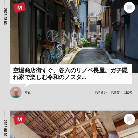
2026.08.03
空堀商店街すぐ、谷六のリノベ長屋。ガチ隠
れ家で楽しむ令和のノスタ...
草山
住まい
賃貸
1DK
2026.08.02