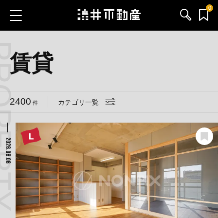
0
 CATEGORY
お気に入り物件
お問い合わせ
賃貸
ブログ
2400
カテゴリ一覧
件
サービス内容
渋井不動産のメンバー
2026.08.06
会社情報
採用情報