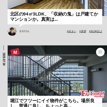
北区の94㎡3LDK、「収納の鬼」は戸建てか
マンションか。真実は...
さかけん
住まい
賃貸
3LDK以上
2026.07.30
堀江でフツーにイイ物件がこちら。場所良
し、普通に良し、ちょっと高...