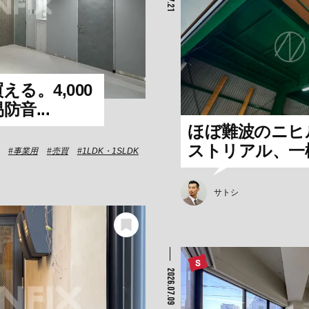
る。4,000
音...
ほぼ難波のニヒ
ストリアル、一
事業用
売買
1LDK・1SLDK
サトシ
2026.07.09