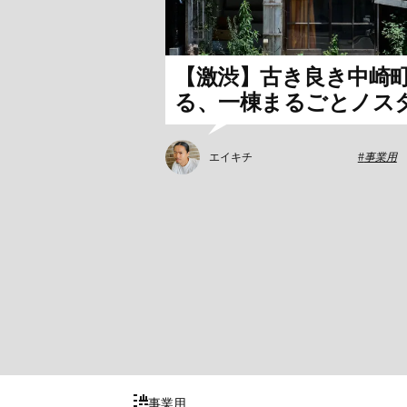
【激渋】古き良き中崎
る、一棟まるごとノス
エイキチ
事業用
事業用