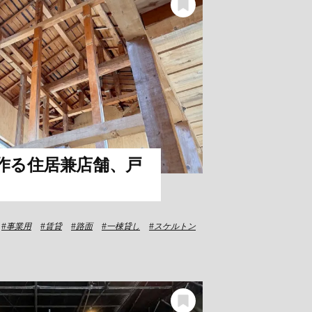
作る住居兼店舗、戸
事業用
賃貸
路面
一棟貸し
スケルトン