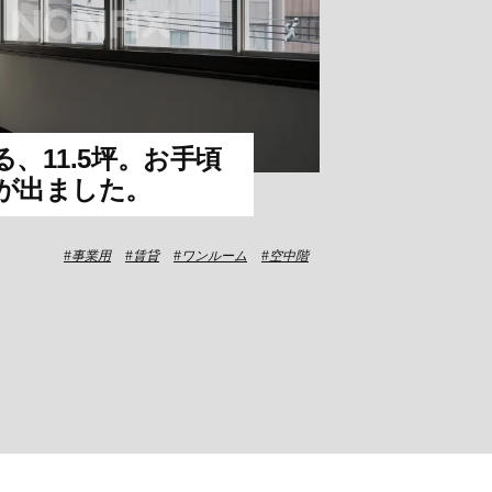
、11.5坪。お手頃
が出ました。
事業用
賃貸
ワンルーム
空中階