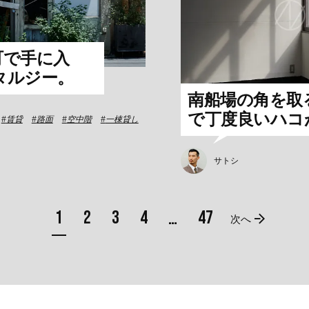
町で手に入
タルジー。
南船場の角を取る
で丁度良いハコ
賃貸
路面
空中階
一棟貸し
サトシ
1
2
3
4
47
…
次へ