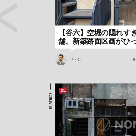
【谷六】空堀の隠れす
舗。新築路面区画がひ
サトシ
2026.07.08