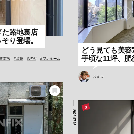
ぎた路地裏店
っそり登場。
どう見ても美容
手頃な11坪、
事業用
賃貸
路面
ワンルーム
おまつ
2026.07.05