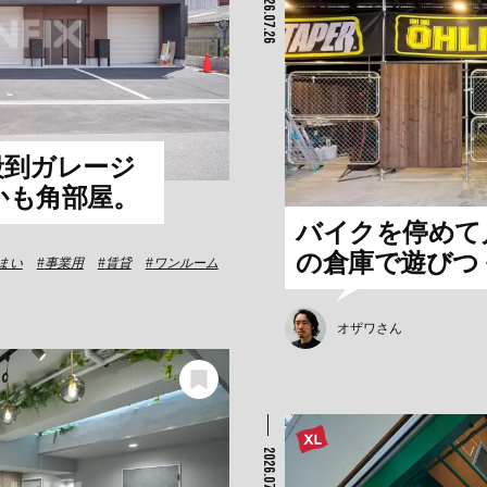
2026.07.26
殺到ガレージ
かも角部屋。
バイクを停めて
の倉庫で遊びつ
まい
事業用
賃貸
ワンルーム
オザワさん
2026.07.21