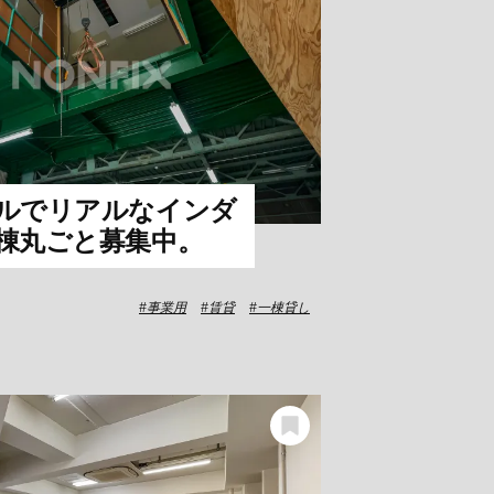
ルでリアルなインダ
棟丸ごと募集中。
事業用
賃貸
一棟貸し