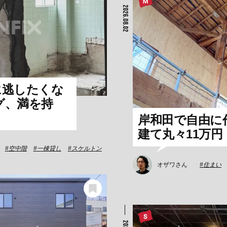
2026.08.02
に逃したくな
グ、満を持
岸和田で自由に
建て丸々11万円
空中階
一棟貸し
スケルトン
オザワさん
住まい