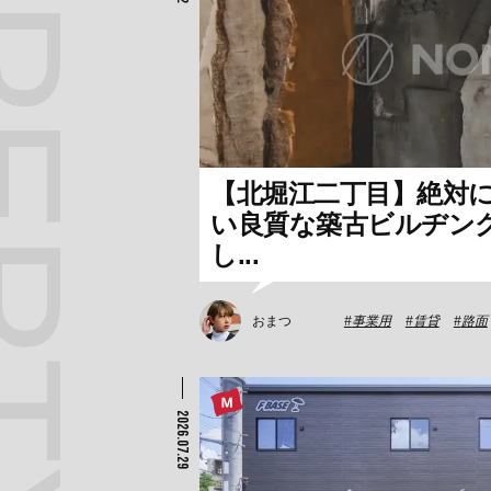
【北堀江二丁目】絶対
い良質な築古ビルヂン
し...
おまつ
事業用
賃貸
路面
2026.07.29