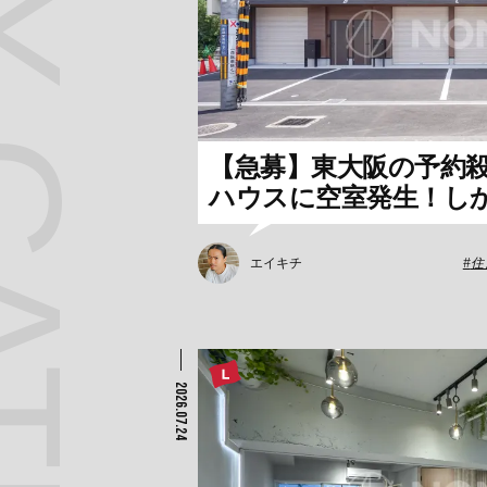
 CATEGORY
【急募】東大阪の予約
ハウスに空室発生！し
エイキチ
住
2026.07.24