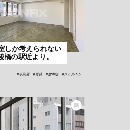
室しか考えられない
肥後橋の駅近より。
事業用
賃貸
空中階
スケルトン