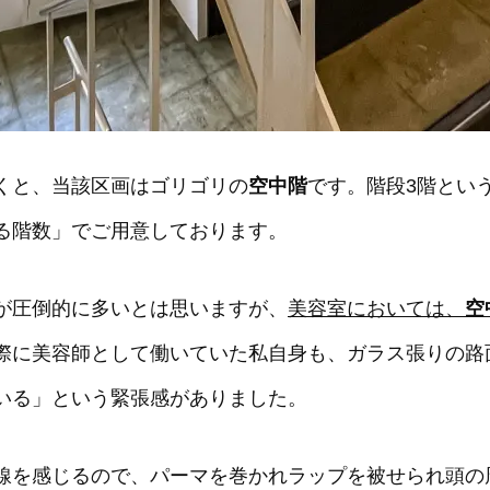
くと、当該区画はゴリゴリの
空中階
です。階段3階とい
る階数」でご用意しております。
が圧倒的に多いとは思いますが、
美容室においては、
空
際に美容師として働いていた私自身も、ガラス張りの路
いる」という緊張感がありました。
線を感じるので、パーマを巻かれラップを被せられ頭の