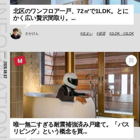
INFORMATION
北区のワンフロア一戸、72㎡で1LDK。とに
かく広い贅沢間取り。...
さかけん
住まい
賃貸
1LDK・1SLDK
2026.08.07
唯一無二すぎる耐震補強済み戸建て。「バス
リビング」という概念を買...