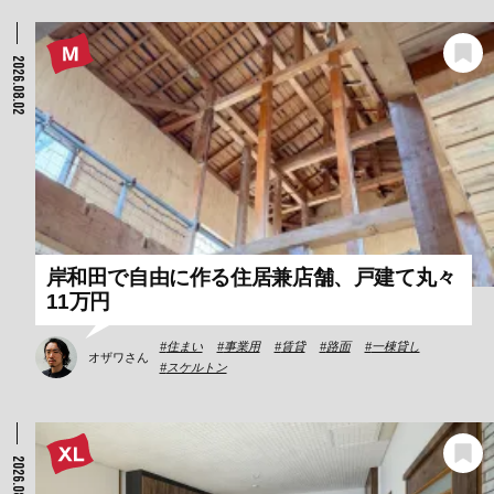
2026.08.02
岸和田で自由に作る住居兼店舗、戸建て丸々
11万円
住まい
事業用
賃貸
路面
一棟貸し
オザワさん
スケルトン
2026.08.01