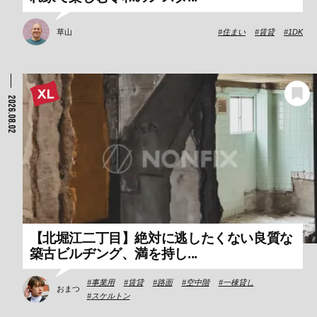
草山
住まい
賃貸
1DK
2026.08.02
【北堀江二丁目】絶対に逃したくない良質な
築古ビルヂング、満を持し...
事業用
賃貸
路面
空中階
一棟貸し
おまつ
スケルトン