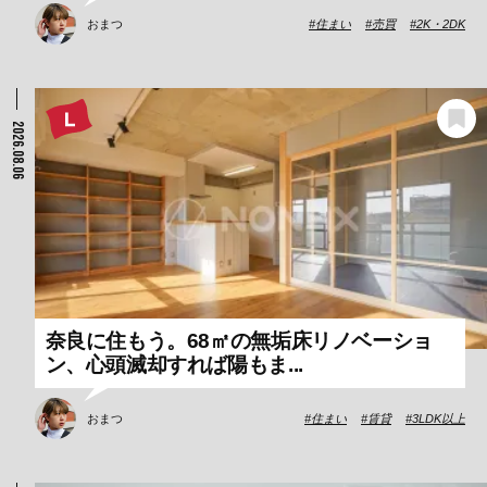
おまつ
住まい
売買
2K・2DK
2026.08.06
奈良に住もう。68㎡の無垢床リノベーショ
ン、心頭滅却すれば陽もま...
おまつ
住まい
賃貸
3LDK以上