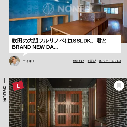
吹田の大胆フルリノベは1SSLDK。君と
BRAND NEW DA...
エイキチ
住まい
賃貸
1LDK・1SLDK
2026.08.04