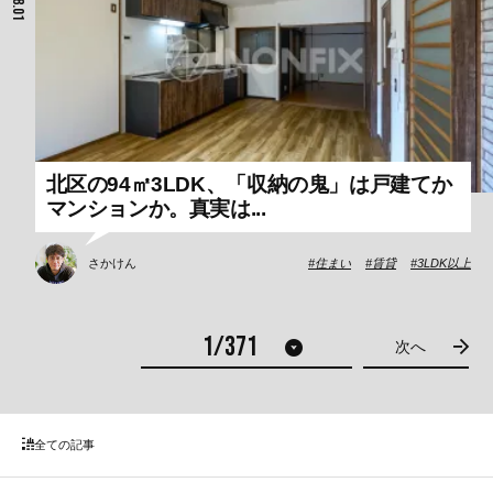
北区の94㎡3LDK、「収納の鬼」は戸建てか
マンションか。真実は...
さかけん
住まい
賃貸
3LDK以上
次へ
全ての記事