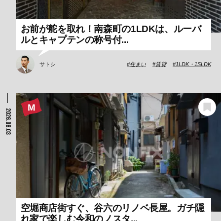
お前が舵を取れ！南森町の1LDKは、ルーバ
ルとキャプテンの称号付...
サトシ
住まい
賃貸
1LDK・1SLDK
2026.08.03
空堀商店街すぐ、谷六のリノベ長屋。ガチ隠
れ家で楽しむ令和のノスタ...