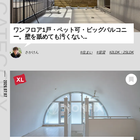
ワンフロア1戸・ペット可・ビッグバルコニ
ー。壁を舐めても汚くない...
さかけん
住まい
賃貸
2LDK・2SLDK
2026.07.07