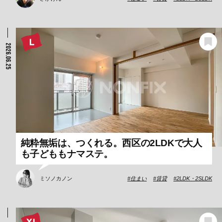
2026.06.25
純粋無垢は、つくれる。西区の2LDKで大人
も子どももナマステ。
ミソノカノン
住まい
賃貸
2LDK・2SLDK