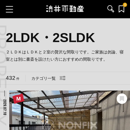
0
 CATEGORY
お気に入り物件
お問い合わせ
2LDK・2SLDK
ブログ
２ＬＤＫはＬＤＫと２室の贅沢な間取りです。ご家族は勿論、寝
室とは別に書斎を設けたい方におすすめの間取りです。
サービス内容
432
カテゴリ一覧
件
渋井不動産のメンバー
会社情報
2026.07.18
採用情報