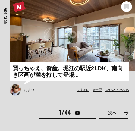
2026.03.30
買っちゃえ、資産。堀江の駅近2LDK、南向
き区画が満を持して登場...
おまつ
住まい
売買
2LDK・2SLDK
次へ