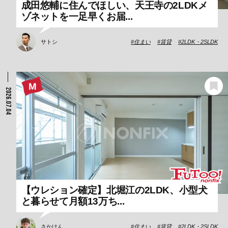
成田悠輔に住んでほしい、天王寺の2LDKメ
ゾネットを一足早くお届...
サトシ
住まい
賃貸
2LDK・2SLDK
2026.07.04
【ウレション確定】北堀江の2LDK、小型犬
と暮らせて月額13万ち...
さかけん
住まい
賃貸
2LDK・2SLDK