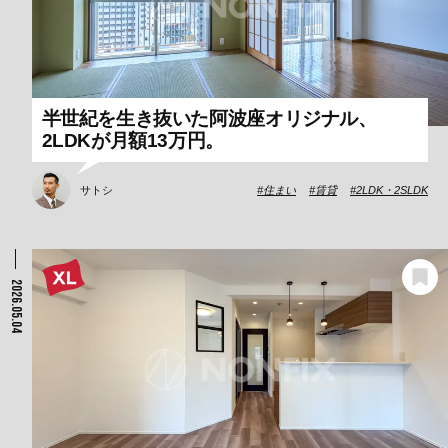
半世紀を生き抜いた阿波座オリジナル、
2LDKが月額13万円。
サトシ
住まい
賃貸
2LDK・2SLDK
2026.05.04