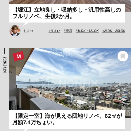
【堀江】立地良し・収納多し・汎用性高しの
フルリノベ、生後2か月。
おまつ
住まい
売買
1LDK・1SLDK
2LDK・2SLDK
2026.04.24
【限定一室】海が見える団地リノベ、62㎡が
月額7.4万ちょい。