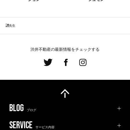
先生
渋井不動産の最新情報をチェックする
ブログ
サービス内容