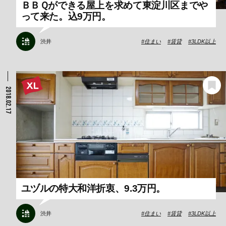
ＢＢＱができる屋上を求めて東淀川区までや
って来た。込9万円。
渋井
住まい
賃貸
3LDK以上
2018.02.17
ユヅルの特大和洋折衷、9.3万円。
渋井
住まい
賃貸
3LDK以上