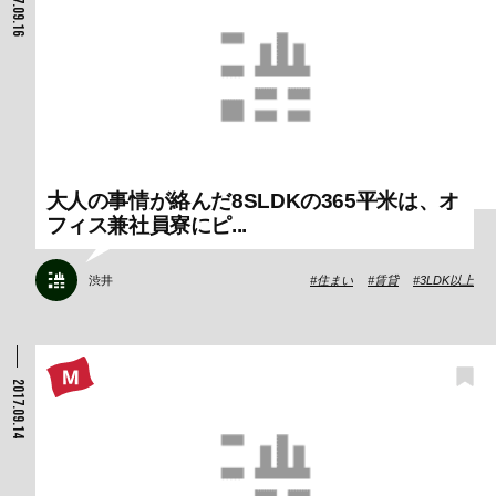
2017.09.16
大人の事情が絡んだ8SLDKの365平米は、オ
フィス兼社員寮にピ...
渋井
住まい
賃貸
3LDK以上
2017.09.14