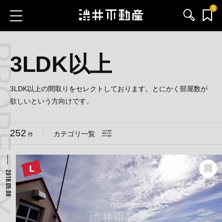
0
 CATEGORY
お気に入り物件
お問い合わせ
3LDK以上
ブログ
3LDK以上の間取りをセレクトしております。とにかく部屋数が
欲しいという方向けです。
サービス内容
252
カテゴリ一覧
件
渋井不動産のメンバー
会社情報
2018.05.08
採用情報