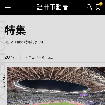
0
 CATEGORY
お気に入り物件
お問い合わせ
特集
ブログ
渋井不動産の特集記事です。
サービス内容
207
カテゴリ一覧
件
渋井不動産のメンバー
2025.09.17
会社情報
採用情報