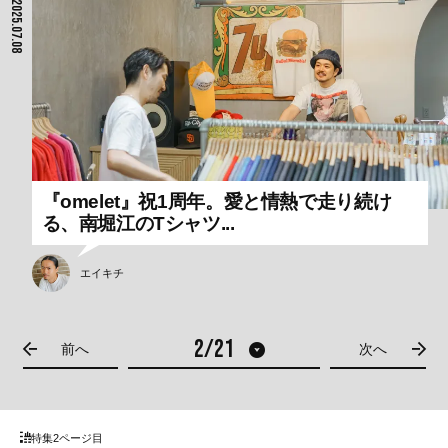
2025.07.08
『omelet』祝1周年。愛と情熱で走り続け
る、南堀江のTシャツ...
エイキチ
前へ
次へ
特集
2ページ目