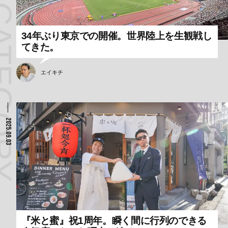
34年ぶり東京での開催。世界陸上を生観戦し
てきた。
エイキチ
2025.09.03
『米と蜜』祝1周年。瞬く間に行列のできる