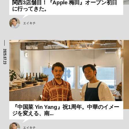
関西3店舗目！『Apple 梅田』オープン初日
に行ってきた。
エイキチ
2025.07.23
『中国菜 Yin Yang』祝1周年。中華のイメー
ジを変える、南...
エイキチ