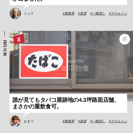
ミュウ
事業用
賃貸
一棟貸し
スケルトン
2023.12.06
誰が見てもタバコ屋跡地の4.3坪路面店舗、
まさかの重飲食可。
おまつ
事業用
賃貸
一棟貸し
スケルトン