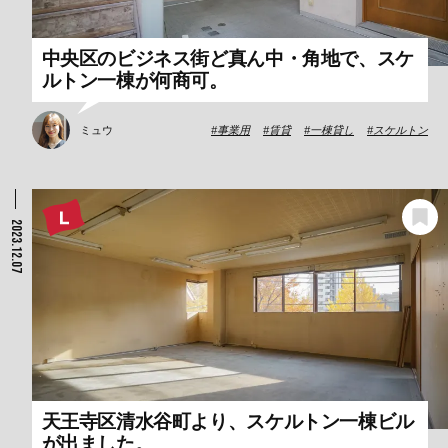
中央区のビジネス街ど真ん中・角地で、スケ
ルトン一棟が何商可。
ミュウ
事業用
賃貸
一棟貸し
スケルトン
2023.12.07
天王寺区清水谷町より、スケルトン一棟ビル
が出ました。