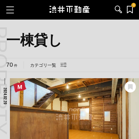
0
 CATEGORY
お気に入り物件
お問い合わせ
一棟貸し
ブログ
70
カテゴリ一覧
件
サービス内容
渋井不動産のメンバー
2024.02.20
会社情報
採用情報