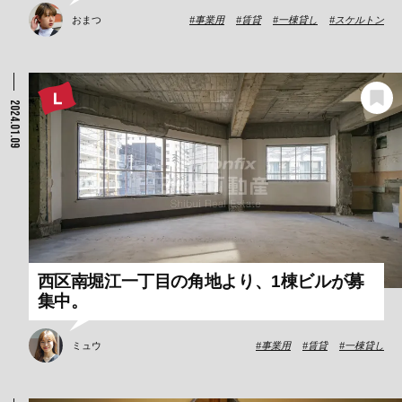
おまつ
事業用
賃貸
一棟貸し
スケルトン
2024.01.09
西区南堀江一丁目の角地より、1棟ビルが募
集中。
ミュウ
事業用
賃貸
一棟貸し