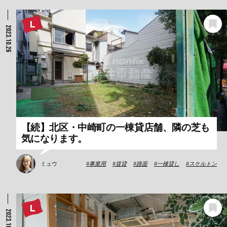
2023.10.26
【続】北区・中崎町の一棟貸店舗、隣の芝も
気になります。
ミュウ
事業用
賃貸
路面
一棟貸し
スケルトン
2023.10.25