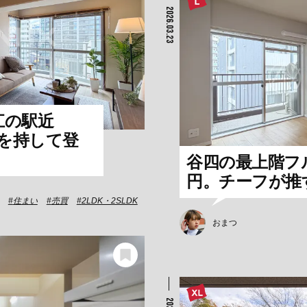
2026.03.23
江の駅近
満を持して登
谷四の最上階フル
円。チーフが推す
住まい
売買
2LDK・2SLDK
おまつ