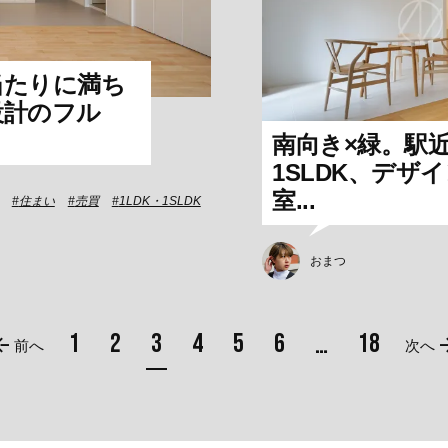
当たりに満ち
設計のフル
南向き×緑。駅
1SLDK、デザ
室...
住まい
売買
1LDK・1SLDK
おまつ
1
2
3
4
5
6
18
…
前へ
次へ