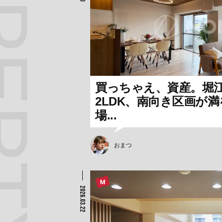
買っちゃえ、資産。堀
2LDK、南向き区画が
場...
おまつ
2026.03.22