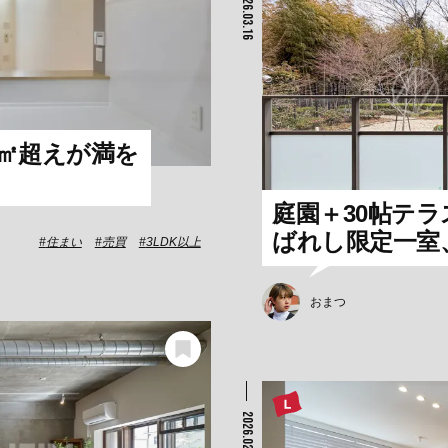
2026.03.16
0㎡超えが満を
庭園＋30帖テラ
ばれし限定一室、
住まい
売買
3LDK以上
おまつ
2026.02.23