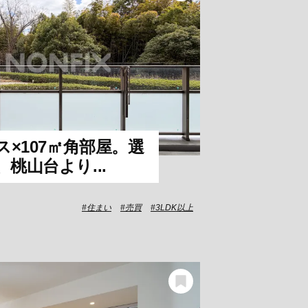
ス×107㎡角部屋。選
桃山台より...
住まい
売買
3LDK以上