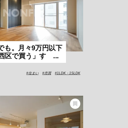
でも。月々9万円以下
区で買う」すゝ...
住まい
売買
1LDK・1SLDK