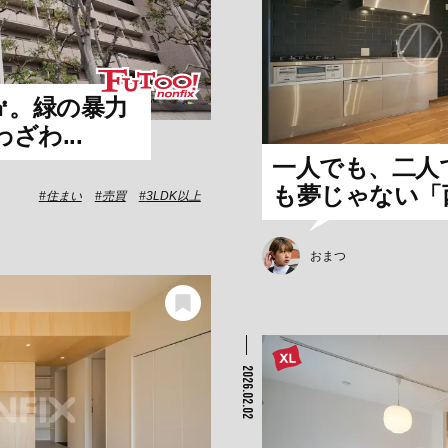
㎡。緑の暴力
ざわ...
一人でも、二人
も夢じゃない「西
住まい
売買
3LDK以上
おまつ
2026.02.02