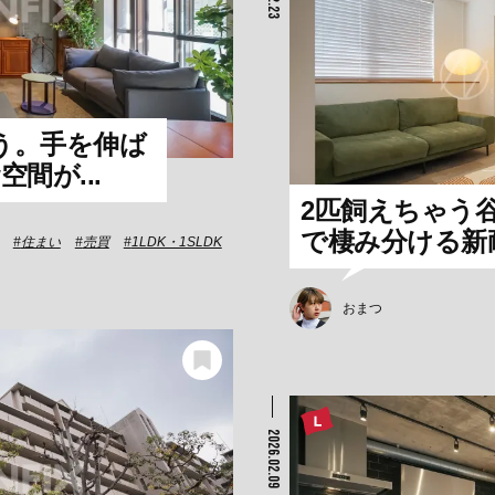
う。手を伸ば
空間が...
2匹飼えちゃう谷
で棲み分ける新耐
住まい
売買
1LDK・1SLDK
おまつ
2026.02.09