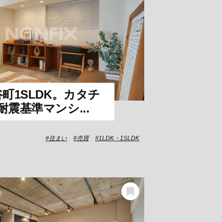
町1SLDK。カタチ
震基準マンシ...
住まい
売買
1LDK・1SLDK