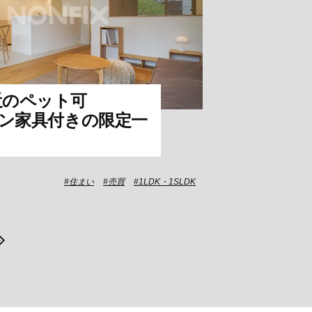
近のペット可
イン家具付きの限定一
住まい
売買
1LDK・1SLDK