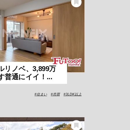
リノベ、3,899万
普通にイイ！...
住まい
売買
3LDK以上