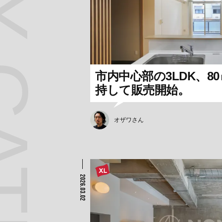
 CATEGORY
市内中心部の3LDK、8
持して販売開始。
オザワさん
2026.03.02