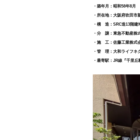
・築年月：昭和58年8月
・所在地：大阪府吹田市新芦
・構 造：SRC造13階建
・分 譲：東急不動産株
・施 工：佐藤工業株式
・管 理：大和ライフネ
・最寄駅：JR線『千里丘