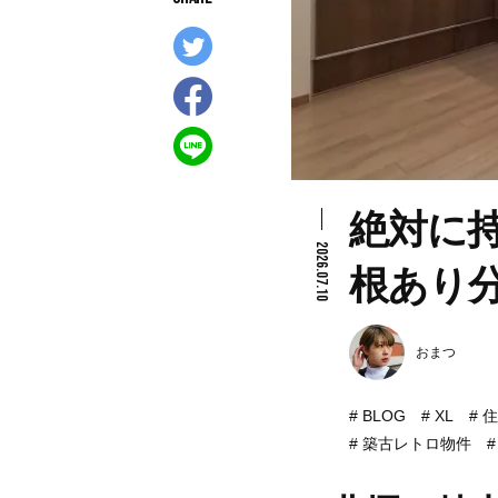
絶対に持
2026.07.10
根あり
おまつ
BLOG
XL
住
築古レトロ物件