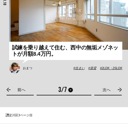
試練を乗り越えて住む、西中の無垢メゾネッ
トが月額8.4万円。
おまつ
住まい
賃貸
2LDK・2SLDK
前へ
次へ
淀川区
3ページ目