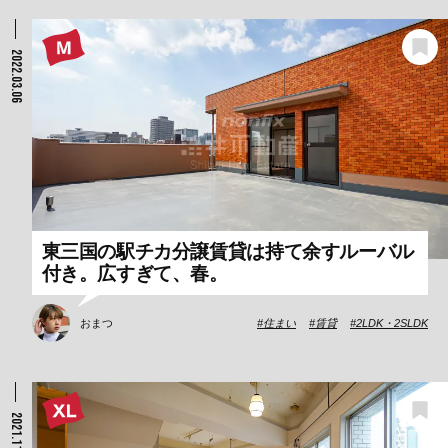
2022.03.06
東三国の駅チカ分譲賃貸は持て余すルーバル
付き。広すぎて、春。
おまつ
住まい
賃貸
2LDK・2SLDK
2021.11.10