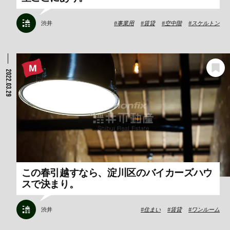
渋井
事業用
賃貸
空中階
スケルトン
2022.03.29
この春引越すなら、淀川区のバイカーズハウ
スで決まり。
渋井
住まい
賃貸
ワンルーム