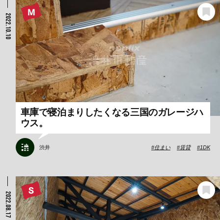
2022.10.10
車庫で寝泊まりしたくなる三国のガレージハ
ウス。
渋井
住まい
賃貸
1DK
2022.08.17