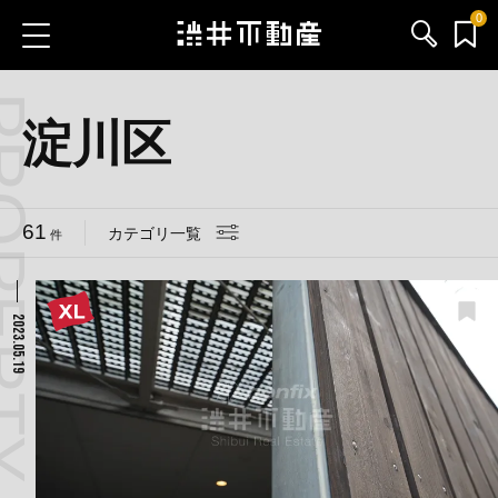
0
 CATEGORY
お気に入り物件
お問い合わせ
淀川区
ブログ
61
カテゴリ一覧
件
サービス内容
渋井不動産のメンバー
2023.05.19
会社情報
採用情報