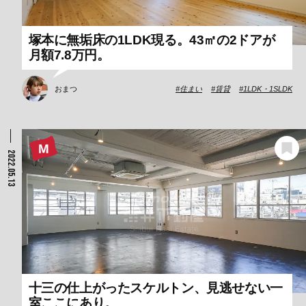
塚本に無垢床の1LDK現る。43㎡の2ドアが
月額7.8万円。
おまつ
住まい
賃貸
1LDK・1SLDK
2022.05.13
十三の仕上がったスケルトン、見逃せない一
室ここにあり。