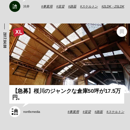
渋井
事業用
賃貸
路面
スケルトン
2LDK・2SLDK
2017.04.08
【急募】桜川のジャンクな倉庫50坪が17.5万
円。
nonfixmedia
事業用
賃貸
路面
スケルトン