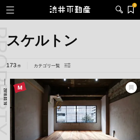
0
 CATEGORY
お気に入り物件
お問い合わせ
スケルトン
ブログ
173
カテゴリ一覧
件
サービス内容
渋井不動産のメンバー
2018.03.16
会社情報
採用情報