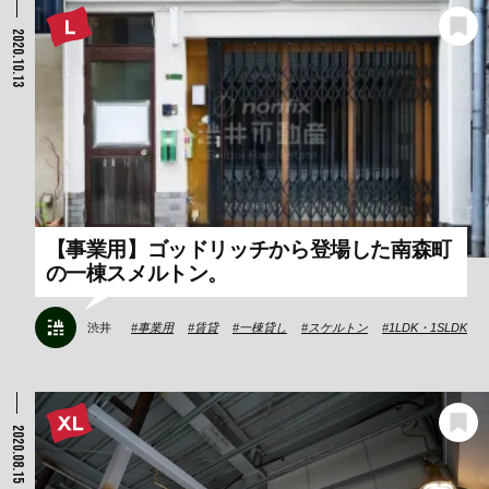
2020.10.13
【事業用】ゴッドリッチから登場した南森町
の一棟スメルトン。
渋井
事業用
賃貸
一棟貸し
スケルトン
1LDK・1SLDK
2020.08.15