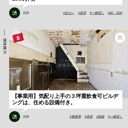
渋井
住まい
賃貸
一棟貸し
2K・2DK
2019.05.11
【事業用】気配り上手の３坪重飲食可ビルヂ
ングは、住める設備付き。
渋井
事業用
賃貸
路面
一棟貸し