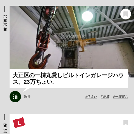
2018.03.30
大正区の一棟丸貸しビルトインガレージハウ
ス、23万ちょい。
渋井
住まい
賃貸
一棟貸し
2015.01.27