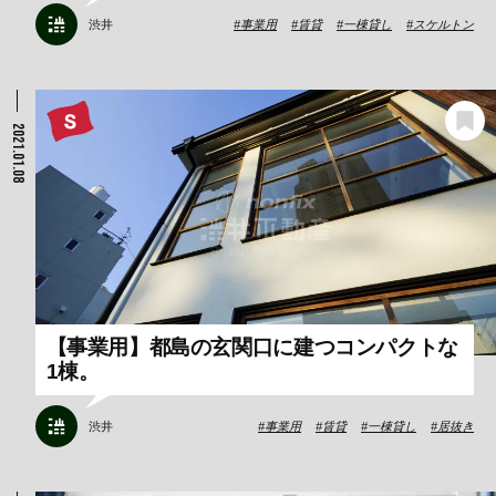
渋井
事業用
賃貸
一棟貸し
スケルトン
2021.01.08
【事業用】都島の玄関口に建つコンパクトな
1棟。
渋井
事業用
賃貸
一棟貸し
居抜き