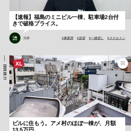
【速報】福島のミニビル一棟、駐車場2台付
きで破格プライス。
渋井
事業用
賃貸
一棟貸し
スケルトン
2020.05.11
ビルに住もう。アメ村のほぼ一棟が、月額
13.5万円。