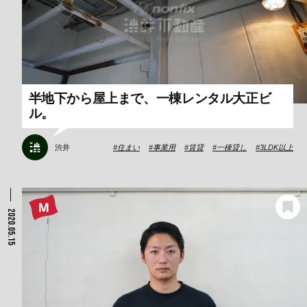
半地下から屋上まで、一棟レンタル大正ビ
ル。
渋井
住まい
事業用
賃貸
一棟貸し
3LDK以上
2020.05.15