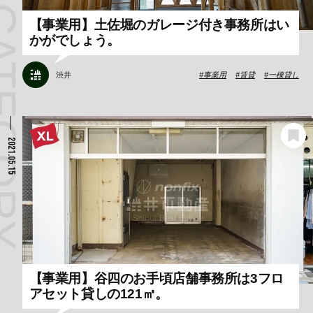
【事業用】土佐堀のガレージ付き事務所はい
かがでしょう。
渋井
事業用
賃貸
一棟貸し
2021.05.15
【事業用】谷四のお手頃店舗事務所は3フロ
アセット貸しの121㎡。