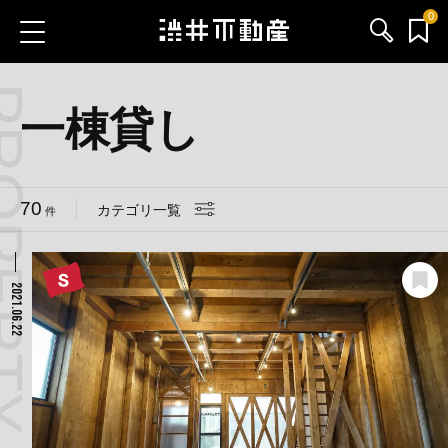
0
 CATEGORY
お気に入り物件
お問い合わせ
一棟貸し
ブログ
70
カテゴリ一覧
件
サービス内容
渋井不動産のメンバー
2021.06.22
会社情報
採用情報