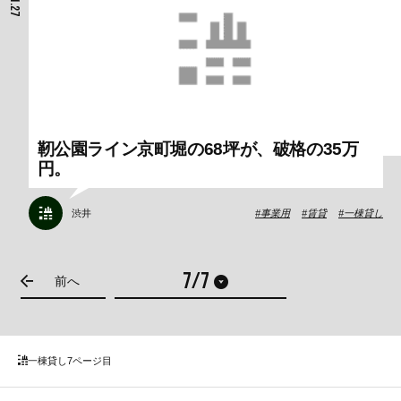
靭公園ライン京町堀の68坪が、破格の35万
円。
渋井
事業用
賃貸
一棟貸し
前へ
一棟貸し
7ページ目