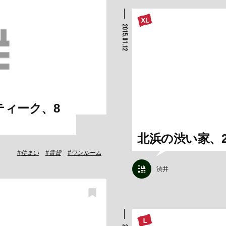
2015.01.12
ティーク、8
北浜の渋い家、2
住まい
賃貸
ワンルーム
渋井