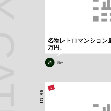
 CATEGORY
名物レトロマンション最
万円。
渋井
2014.12.04