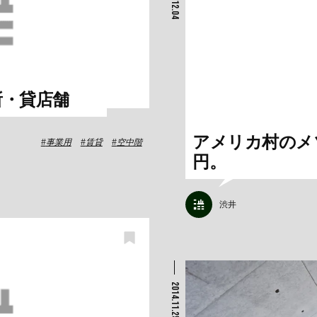
2014.12.04
所・貸店舗
アメリカ村のメゾ
事業用
賃貸
空中階
円。
渋井
2014.11.25