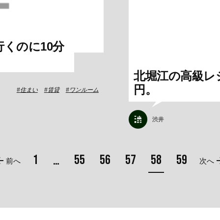
くのに10分
北堀江の高級レジ
円。
住まい
賃貸
ワンルーム
渋井
1
55
56
57
58
59
…
前へ
次へ