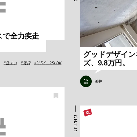
スで全力疾走
グッドデザイン
ズ、9.8万円。
住まい
賃貸
2LDK・2SLDK
渋井
2014.11.14