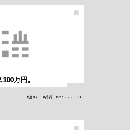
,100万円。
住まい
売買
2LDK・2SLDK