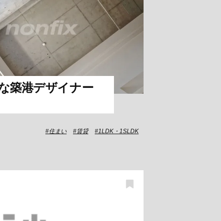
な築港デザイナー
住まい
賃貸
1LDK・1SLDK