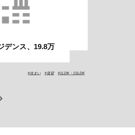
デンス、19.8万
住まい
賃貸
1LDK・1SLDK