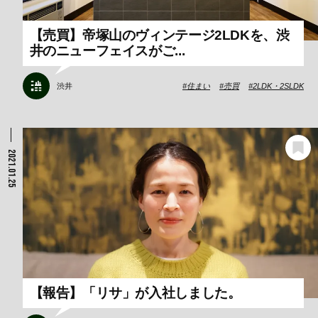
【売買】帝塚山のヴィンテージ2LDKを、渋
井のニューフェイスがご...
渋井
住まい
売買
2LDK・2SLDK
2021.01.25
【報告】「リサ」が入社しました。