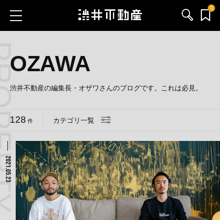
0
 CATEGORY
お気に入り物件
お問い合わせ
OZAWA
ブログ
渋井不動産の編集長・オザワさんのブログです。これは必見。
サービス内容
128
カテゴリ一覧
件
渋井不動産のメンバー
2021.05.23
会社情報
採用情報