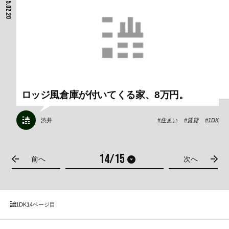
2015.02.20
ロッジ風倉庫が付いてくる家、8万円。
渋井
住まい
賃貸
1DK
前へ
次へ
1DK
14ページ目