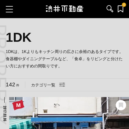
0
 CATEGORY
お気に入り物件
お問い合わせ
1DK
ブログ
1DKは、1Kよりもキッチン周りの広さに余裕のあるタイプです。
食器棚やダイニングテーブルなど、「食卓」をリビングと分けた
サービス内容
い方におすすめの間取りです。
渋井不動産のメンバー
142
カテゴリ一覧
件
会社情報
2017.03.06
採用情報