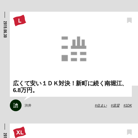
2015.06.30
広くて安い１ＤＫ対決！新町に続く南堀江、
6.8万円。
渋井
住まい
賃貸
1DK