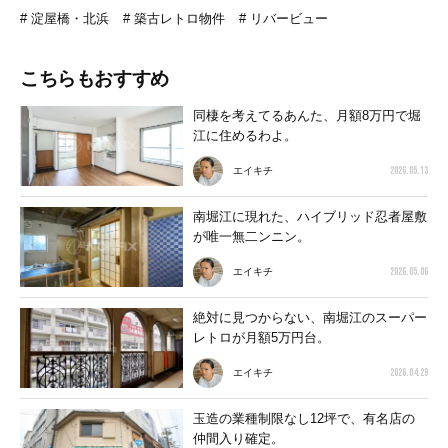
淀屋橋・北浜
築古レトロ物件
リバービュー
こちらもおすすめ
同棲を考えてるあんた、月額8万円で堀
江に住めるわよ。
2026.05.13
エイキチ
南堀江に現れた、ハイブリッド忍者屋敷
が唯一無二ンニン。
2026.05.06
エイキチ
絶対に見つからない、南堀江のスーパー
レトロが月額5万円台。
2026.04.29
エイキチ
玉造の業種制限なし12坪で、有名店の
仲間入り確定。