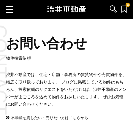
0
TACT
お気に入り物件
お問い合わせ
お問い合わせ
ブログ
物件捜索依頼
サービス内容
渋井不動産では、住宅・店舗・事務所の賃貸物件や売買物件を、
幅広く取り扱っております。 ブログに掲載している物件はもち
渋井不動産のメンバー
ろん、捜索依頼のリクエストをいただければ、渋井不動産のメン
バーがまごころを込めて物件をお探しいたします。 ぜひお気軽
会社情報
にお問い合わせください。
不動産を貸したい・売りたい方はこちらから
採用情報