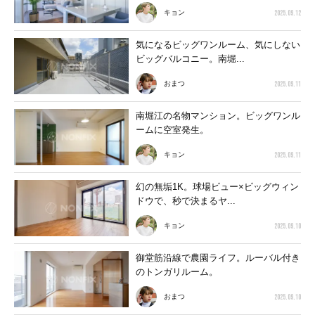
2025.09.12
キョン
気になるビッグワンルーム、気にしない
ビッグバルコニー。南堀...
2025.09.11
おまつ
南堀江の名物マンション。ビッグワンル
ームに空室発生。
2025.09.11
キョン
幻の無垢1K。球場ビュー×ビッグウィン
ドウで、秒で決まるヤ...
2025.09.10
キョン
御堂筋沿線で農園ライフ。ルーバル付き
のトンガリルーム。
2025.09.10
おまつ