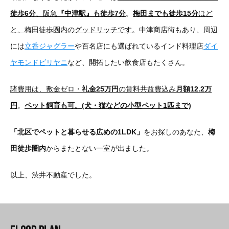
徒歩6分
、阪急
『中津駅』も徒歩7分
。
梅田までも徒歩15分
ほど
と、梅田徒歩圏内のグッドリッチです
。中津商店街もあり、周辺
には
立呑ジャグラー
や百名店にも選ばれているインド料理店
ダイ
ヤモンドビリヤニ
など、開拓したい飲食店もたくさん。
諸費用は、敷金ゼロ・
礼金25万円
の賃料共益費込み
月額12.2万
円
。
ペット飼育も可。(犬・猫などの小型ペット1匹まで)
「北区でペットと暮らせる広めの1LDK」
をお探しのあなた、
梅
田徒歩圏内
からまたとない一室が出ました。
以上、渋井不動産でした。