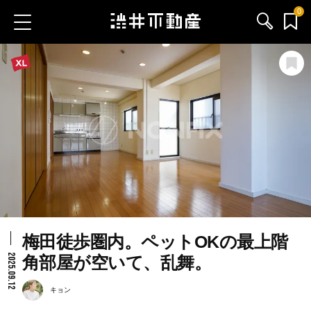
0
お気に入り物件
お問い合わせ
ブログ
サービス内容
渋井不動産のメンバー
梅田徒歩圏内。ペットOKの最上階
会社情報
2025.09.12
角部屋が空いて、乱舞。
採用情報
キョン