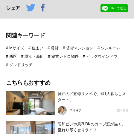
シェア
LINEで送る
関連キーワード
Mサイズ
住まい
賃貸
賃貸マンション
ワンルーム
西区
堀江・新町
築古レトロ物件
ビッグウインドウ
グッドリッチ
こちらもおすすめ
神戸のド直球リノベで、即1人暮らしス
タート。
2025.09.08
エイキチ
昭和ビジホ風2LDKのカーブ窓が描く、
至れり尽くせりライフ...