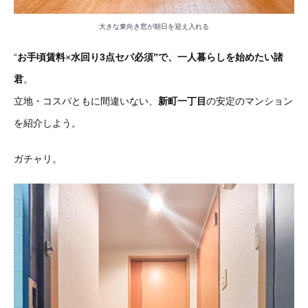
大きな東向き窓が朝日を迎え入れる
“
お手頃賃料
×
水回り3点セパ必須”で、一人暮らしを始めたい諸
君
。
立地・コスパともに間違いない、
新町一丁目
の安定のマンション
を紹介しよう。
ガチャリ。