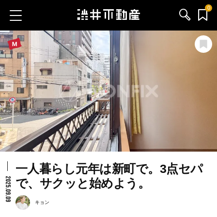
0
お気に入り物件
お問い合わせ
ブログ
サービス内容
渋井不動産のメンバー
一人暮らし元年は新町で。3点セパ
会社情報
2025.09.09
で、サクッと始めよう。
採用情報
キョン