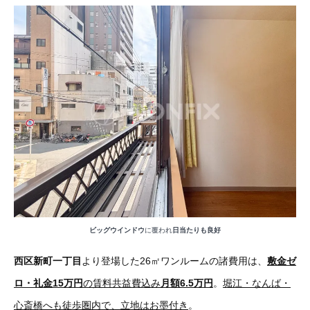
ビッグウインドウ
に覆われ
日当たりも良好
西区新町一丁目
より登場した26㎡ワンルームの諸費用は、
敷金ゼ
ロ・礼金15万円
の賃料共益費込み
月額6.5万円
。
堀江・なんば・
心斎橋へも徒歩圏内で、立地はお墨付き
。