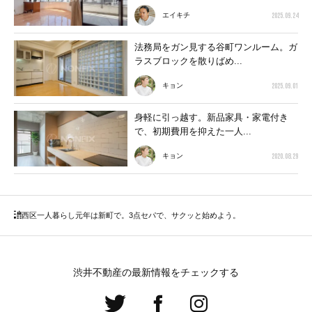
2025.09.24
エイキチ
法務局をガン見する谷町ワンルーム。ガ
ラスブロックを散りばめ...
2025.09.01
キョン
身軽に引っ越す。新品家具・家電付き
で、初期費用を抑えた一人...
2020.08.29
キョン
西区
一人暮らし元年は新町で。3点セパで、サクッと始めよう。
渋井不動産の最新情報をチェックする