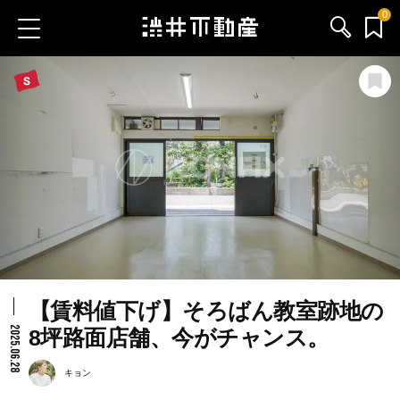
0
お気に入り物件
お問い合わせ
ブログ
サービス内容
渋井不動産のメンバー
【賃料値下げ】そろばん教室跡地の
会社情報
2025.06.28
8坪路面店舗、今がチャンス。
採用情報
キョン