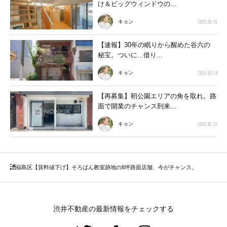
け＆ビッグウィンドウの...
2025.06.15
キョン
【速報】30年の眠りから醒めた谷六の
秘宝。ついに...借り...
2025.06.14
キョン
【再募集】靭公園エリアの角を取れ。路
面で開業のチャンス到来...
2025.06.12
キョン
福島区
【賃料値下げ】そろばん教室跡地の8坪路面店舗、今がチャンス。
渋井不動産の最新情報をチェックする