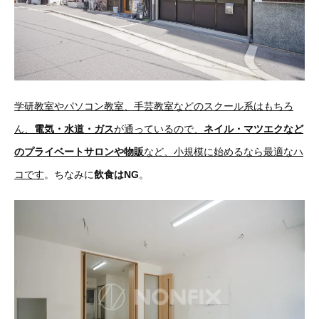
学研教室やパソコン教室、手芸教室などのスクール系はもちろ
ん、
電気・水道・ガス
が通っているので、
ネイル・マツエクなど
のプライベートサロンや物販
など、小規模に始めるなら最適なハ
コです
。ちなみに
飲食はNG
。