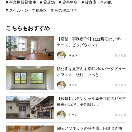
事業用賃貸物件
貸店舗
貸事務所
貸倉庫・その他
スケルトン
福島区
その他エリア
こちらもおすすめ
【店舗・事務所OK】ほぼ堀江のデザイ
ナーズ。ビッグウィンド...
2025.06.26
キョン
靱公園を見下ろす京町堀のパークビュー
オフィス。絶対、いっと...
2025.06.20
キョン
【続報】ポテンシャル爆発寸前の谷六古
民家計32坪。分割貸し...
2025.06.18
キョン
69㎡メゾネットの特等席。円形吹き抜