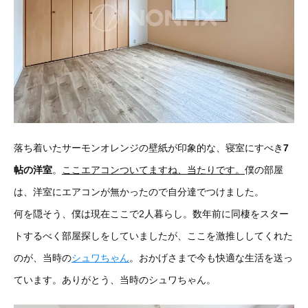
落ち着いたサーモンオレンジの壁紙が印象的な、寝室にすべき
7
帖の洋室
。
ここエアコンついてますね、当たりです。
僕の部屋
は、洋室にエアコンが無かったので自分達でつけました。
何を隠そう、僕は現在ここで2人暮らし。数年前に同棲をスター
トするべく部屋探しをしていましたが、ここを激推ししてくれた
のが、当時の
シュワちゃん
。おかげさまで今も快適な生活を送っ
ています。ありがとう、当時のシュワちゃん。