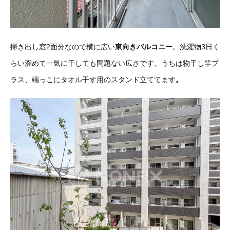
掃き出し窓2面分なので横に広い
東向きバルコニー
。洗濯物3日く
らい溜めて一気に干しても問題ない広さです。うちは物干し竿プ
ラス、端っこにタオル干す用のスタンド立ててます
。