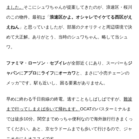
ました。
そこにシュワちゃんが提案してきたのが、浪速区・桜川
のこの物件。最初は「
浪速区かよ。オシャレでイケてる西区がえ
えねん
」と思っていましたが、部屋のクオリティと周辺環境で決
めて大正解。ありがとう、当時のシュワちゃん。略して当シュ
ワ。
ファミマ
・
ローソン
・
セブイレ
が全部近くにあり、スーパーも
ジ
ャパン
に
アプロ
に
ライフ
に
オーカワ
と、まさに“小売チェーンの
メッカ”です。駅も近いし、困る要素がありません。
早めに終わる千日前線の終電。逃すこともしばしばですが、
難波
まで行ってしまえば歩いて帰れます。
OCATのバスターミナルま
では徒歩10分。関空までめっちゃ便利なので海外旅行行きまくっ
てください。あと、京セラドームまでも歩いて行けるので、ジャ
ニオタにもオススメです。