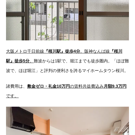
大阪メトロ千日前線
『桜川駅』徒歩4分
。阪神なんば線
『桜川
駅』徒歩5分
。
難波からは1駅で、堀江までも徒歩圏内。「ほぼ難
波で、ほぼ堀江」と評判の便利さを誇るマイホームタウン桜川。
諸費用は、
敷金ゼロ・礼金10万円
の賃料共益費込み
月額9.3万円
です。