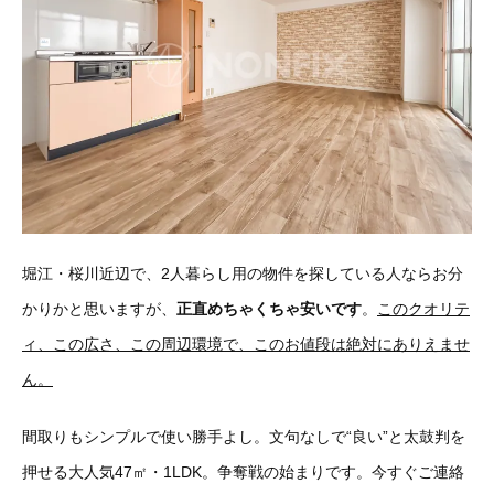
堀江・桜川近辺で、2人暮らし用の物件を探している人ならお分
かりかと思いますが、
正直めちゃくちゃ安いです
。
このクオリテ
ィ、この広さ、この周辺環境で、このお値段は絶対にありえませ
ん。
間取りもシンプルで使い勝手よし。文句なしで“良い”と太鼓判を
押せる大人気47㎡・1LDK。争奪戦の始まりです。今すぐご連絡