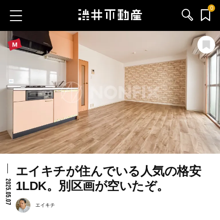
0
お気に入り物件
お問い合わせ
ブログ
サービス内容
渋井不動産のメンバー
エイキチが住んでいる人気の格安
会社情報
2025.05.07
1LDK。別区画が空いたぞ。
採用情報
エイキチ