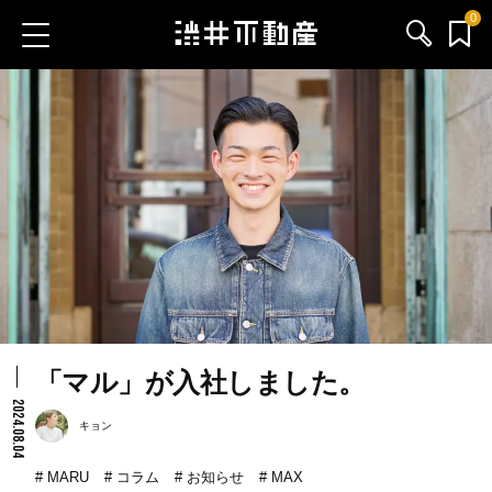
0
お気に入り物件
お問い合わせ
ブログ
サービス内容
渋井不動産のメンバー
「マル」が入社しました。
会社情報
2024.08.04
キョン
採用情報
MARU
コラム
お知らせ
MAX