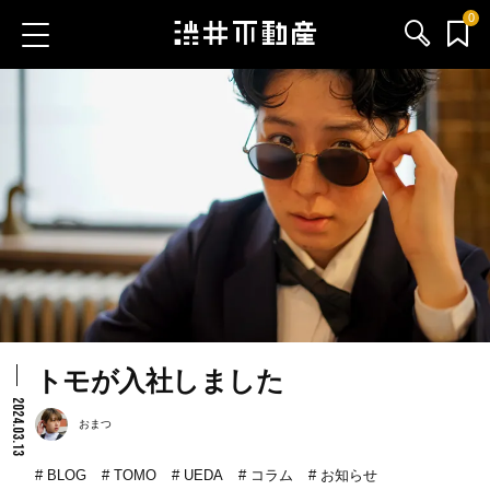
0
お気に入り物件
お問い合わせ
ブログ
サービス内容
渋井不動産のメンバー
トモが入社しました
会社情報
2024.03.13
おまつ
採用情報
BLOG
TOMO
UEDA
コラム
お知らせ