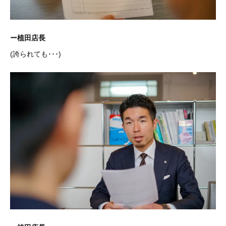
ー植田店長
(誇られても･･･)