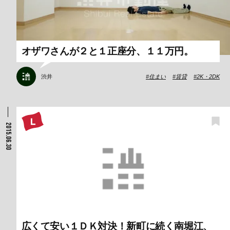
オザワさんが２と１正座分、１１万円。
渋井
住まい
賃貸
2K・2DK
2015.06.30
広くて安い１ＤＫ対決！新町に続く南堀江、