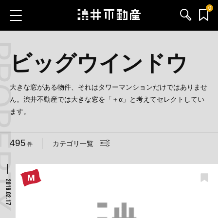
0
 CATEGORY
お気に入り物件
お問い合わせ
ビッグウインドウ
ブログ
大きな窓がある物件、それはタワーマンションだけではありませ
ん。渋井不動産では大きな窓を「＋α」と考えてセレクトしてい
サービス内容
ます。
渋井不動産のメンバー
495
カテゴリ一覧
件
会社情報
2016.02.17
採用情報