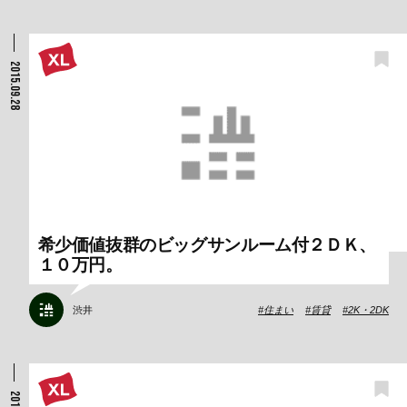
2015.09.28
希少価値抜群のビッグサンルーム付２ＤＫ、
１０万円。
渋井
住まい
賃貸
2K・2DK