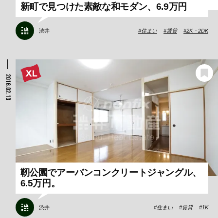
新町で見つけた素敵な和モダン、6.9万円
渋井
住まい
賃貸
2K・2DK
2016.02.13
靭公園でアーバンコンクリートジャングル、
6.5万円。
渋井
住まい
賃貸
1K