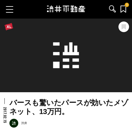
0
お気に入り物件
お問い合わせ
ブログ
サービス内容
渋井不動産のメンバー
バースも驚いたパースが効いたメゾ
会社情報
2017.02.15
ネット、13万円。
採用情報
渋井