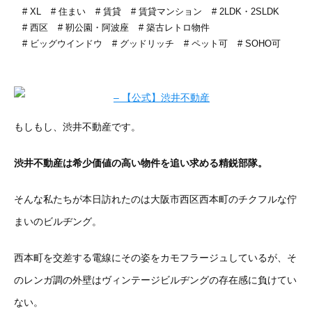
XL
住まい
賃貸
賃貸マンション
2LDK・2SLDK
西区
靭公園・阿波座
築古レトロ物件
ビッグウインドウ
グッドリッチ
ペット可
SOHO可
もしもし、渋井不動産です。
渋井不動産は希少価値の高い物件を追い求める精鋭部隊。
そんな私たちが本日訪れたのは大阪市西区西本町のチクフルな佇
まいのビルヂング。
西本町を交差する電線にその姿をカモフラージュしているが、そ
のレンガ調の外壁はヴィンテージビルヂングの存在感に負けてい
ない。