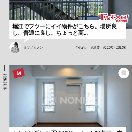
堀江でフツーにイイ物件がこちら。場所良
し、普通に良し、ちょっと高...
ミソノカノン
住まい
賃貸
1LDK・1SLDK
2026.07.16