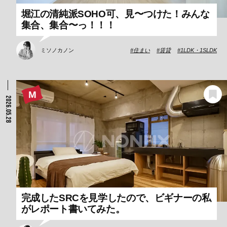
堀江の清純派SOHO可、見〜つけた！みんな
集合、集合〜っ！！！
ミソノカノン
住まい
賃貸
1LDK・1SLDK
2026.05.28
完成したSRCを見学したので、ビギナーの私
がレポート書いてみた。