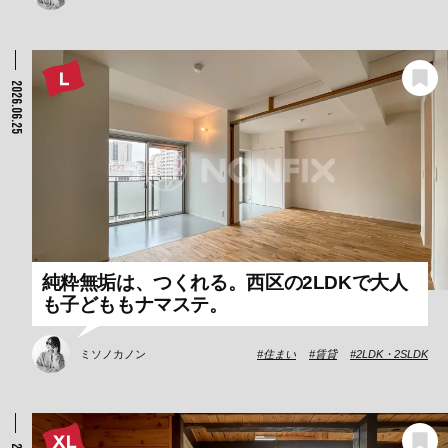
2026.06.25
純粋無垢は、つくれる。西区の2LDKで大人
も子どももナマステ。
ミソノカノン
住まい
賃貸
2LDK・2SLDK