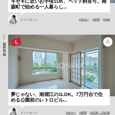
キセキに近いお手頃1DK、ペット飼育可。南
森町で始める一人暮らし...
ミソノカノン
住まい
賃貸
1DK
2026.07.02
夢じゃない、南堀江の1LDK。7万円台で住
める公園前のレトロビル...
ミソノカノン
住まい
賃貸
1LDK・1SLDK