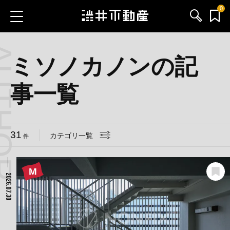
0
THOR
お気に入り物件
お問い合わせ
ミソノカノンの記
事一覧
ブログ
サービス内容
31
カテゴリ一覧
件
渋井不動産のメンバー
2026.07.30
会社情報
採用情報