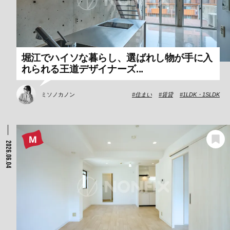
堀江でハイソな暮らし、選ばれし物が手に入
れられる王道デザイナーズ...
ミソノカノン
住まい
賃貸
1LDK・1SLDK
2026.06.04