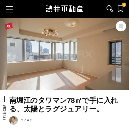
0
お気に入り物件
お問い合わせ
ブログ
サービス内容
渋井不動産のメンバー
南堀江のタワマン78㎡で手に入れ
会社情報
2025.01.26
る、太陽とラグジュアリー。
採用情報
エイキチ