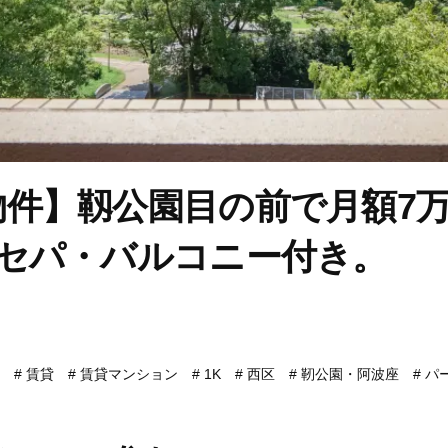
物件】靱公園目の前で月額7
点セパ・バルコニー付き。
賃貸
賃貸マンション
1K
西区
靭公園・阿波座
パ