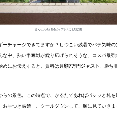
みんな大好き都会のオアシスこと靱公園
ギーチャージできてますか？しつこい残暑でバテ気味の
んな中、熱い争奪戦が繰り広げられそうな、コスパ最強
始めにお伝えすると、賃料は
月額7万円ジャスト
。勝ち
からの景色。この時点で、かるたであればパシッと札を
「お手つき厳禁」。クールダウンして、順に見ていきま