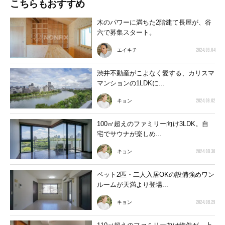
こちらもおすすめ
木のパワーに満ちた2階建て長屋が、谷
六で募集スタート。
2024.09.04
エイキチ
渋井不動産がこよなく愛する、カリスマ
マンションの1LDKに...
2024.09.02
キョン
100㎡超えのファミリー向け3LDK。自
宅でサウナが楽しめ...
2024.08.30
キョン
ペット2匹・二人入居OKの設備強めワン
ルームが天満より登場...
2024.08.29
キョン