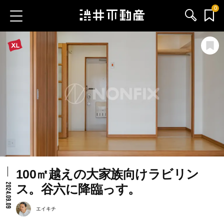
0
お気に入り物件
お問い合わせ
ブログ
サービス内容
渋井不動産のメンバー
100㎡越えの大家族向けラビリン
会社情報
2024.09.09
ス。谷六に降臨っす。
採用情報
エイキチ