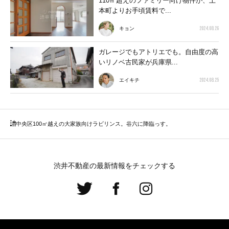
110㎡超えのファミリー向け物件が、上
本町よりお手頃賃料で...
2024.08.26
キョン
ガレージでもアトリエでも。自由度の高
いリノベ古民家が兵庫県...
2024.08.25
エイキチ
中央区
100㎡越えの大家族向けラビリンス。谷六に降臨っす。
渋井不動産の最新情報をチェックする