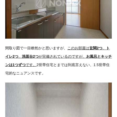
間取り図で一目瞭然かと思いますが、
このお部屋は
玄関2つ
、
ト
イレ2つ
、
洗面台2つ
が完備されているのですが、
お風呂とキッチ
ンは1つずつ
です。
2世帯住宅とまでは到底言えない、1.5世帯住
宅的なニュアンスです。