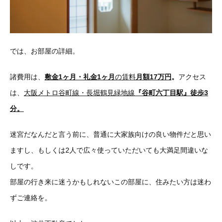
では、お部屋の詳細。
諸費用は、
敷金1ヶ月・礼金1ヶ月
の賃料
月額17万円
。
アクセス
は、
大阪メトロ谷町線・長堀鶴見緑地線
『谷町六丁目駅』徒歩3
分。
迷宮だなんだと言う前に、普通に大家族向けの良い物件だと思い
ますし、もしくは2人で広々使っていただいても大満足間違いな
しです。
部屋の行き来に迷うかもしれないこの部屋に、住みたい方は迷わ
ずご連絡を。