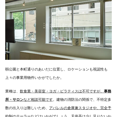
靱公園と本町通りのあいだに位置し、ロケーションも視認性も
上々の事業用物件いかがでしたか。
業種は、
飲食業・美容室・
ヨガ・ピラティス
は不可ですが、
事務
所・サロン
など相談可能です
。建物の消防法の関係で、不特定多
数の出入りは難しいため、
アパレルの倉庫兼スタジオや、完全予
約制のテーラーなどはいかがでしょう
。天井高は少し足りないか