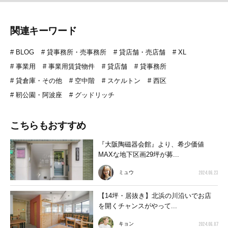
関連キーワード
BLOG
貸事務所・売事務所
貸店舗・売店舗
XL
事業用
事業用賃貸物件
貸店舗
貸事務所
貸倉庫・その他
空中階
スケルトン
西区
靭公園・阿波座
グッドリッチ
こちらもおすすめ
『大阪陶磁器会館』より、希少価値
MAXな地下区画29坪が募...
2024.06.23
ミュウ
【14坪・居抜き】北浜の川沿いでお店
を開くチャンスがやって...
2024.06.07
キョン