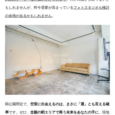
もしれませんが、昨今需要が高まっている
フォトスタジオも検討
の余地があるかもしれません
。
靱公園間近で、
空室に出会えるのは、まさに「運」とも言える確
率
です。ぜひ、
念願の靭エリアで商う未来をあなたの手に
。現地