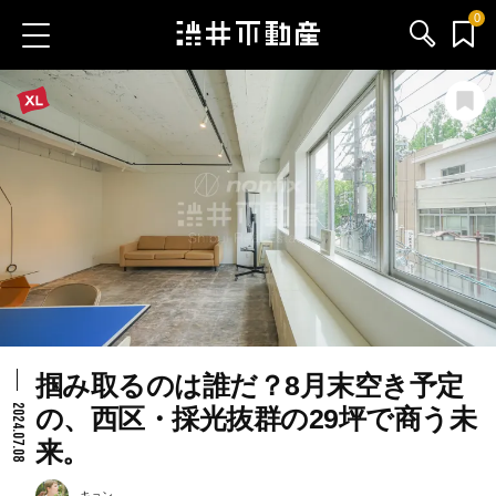
0
お気に入り物件
お問い合わせ
ブログ
サービス内容
渋井不動産のメンバー
掴み取るのは誰だ？8月末空き予定
会社情報
2024.07.08
の、西区・採光抜群の29坪で商う未
来。
採用情報
キョン