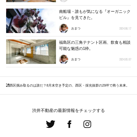
南船場・誰もが気になる『オーガニック
ビル』を見てきた。
2024.06.17
おまつ
福島区の三角テナント区画、飲食も相談
可能な魅惑の1枠。
2024.05.07
おまつ
西区
掴み取るのは誰だ？8月末空き予定の、西区・採光抜群の29坪で商う未来。
渋井不動産の最新情報をチェックする