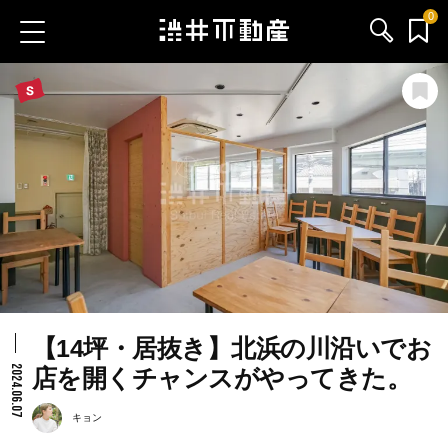
0
お気に入り物件
お問い合わせ
ブログ
サービス内容
渋井不動産のメンバー
【14坪・居抜き】北浜の川沿いでお
会社情報
2024.06.07
店を開くチャンスがやってきた。
採用情報
キョン