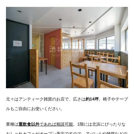
元々はアンティーク雑貨のお店で、広さは
約14坪
。椅子やテーブ
ルもご自由にお使いください。
業種は
重飲食以外
であれば相談可能
。1階には北浜にぴったりな
おしゃれカフェがオープン予定ですので、
アパレルや雑貨などの