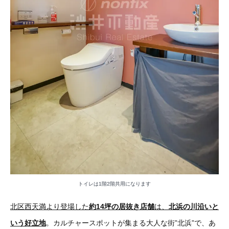
トイレは1階2階共用になります
北区西天満より登場した
約14坪の居抜き店舗
は、
北浜の川沿いと
いう好立地
。カルチャースポットが集まる大人な街”北浜”で、あ