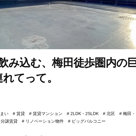
を飲み込む、梅田徒歩圏内の
連れてって。
まい
賃貸
賃貸マンション
2LDK・2SLDK
北区
梅田・
分譲賃貸
リノベーション物件
ビッグバルコニー