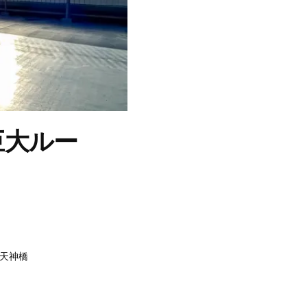
巨大ルー
天神橋