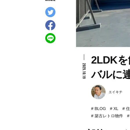
2LDK
2025.10.19
バルに
エイキチ
BLOG
XL
住
築古レトロ物件