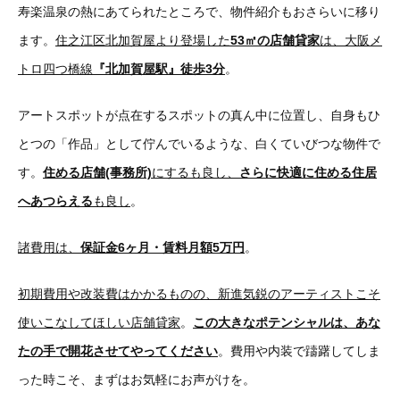
寿楽温泉の熱にあてられたところで、物件紹介もおさらいに移り
ます。
住之江区北加賀屋より登場した
53㎡の店舗貸家
は、大阪メ
トロ四つ橋線
『北加賀屋駅』徒歩3分
。
アートスポットが点在するスポットの真ん中に位置し、自身もひ
とつの「作品」として佇んでいるような、白くていびつな物件で
す。
住める店舗(事務所)
にするも良し、
さらに快適に住める住居
へあつらえる
も良し
。
諸費用は、
保証金6ヶ月・賃料月額5万円
。
初期費用や改装費はかかるものの、新進気鋭のアーティストこそ
使いこなしてほしい店舗貸家
。
この大きなポテンシャルは、あな
たの手で開花させてやってください
。費用や内装で躊躇してしま
った時こそ、まずはお気軽にお声がけを。