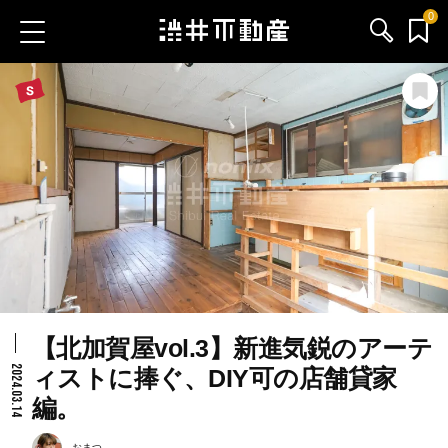
0
お気に入り物件
お問い合わせ
ブログ
サービス内容
渋井不動産のメンバー
【北加賀屋vol.3】新進気鋭のアーテ
会社情報
2024.03.14
ィストに捧ぐ、DIY可の店舗貸家
編。
採用情報
おまつ