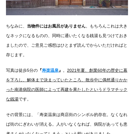
ちなみに、
当物件にはお風呂がありません
。もちろんこれは大き
なネックになるものの、同時に通いたくなる銭湯も見つけておき
ましたので、ご意見ご感想はひとまず読んでからいただければと
存じます。
写真は徒歩5分の
『
寿楽温泉
』
。
2021年夏、創業60年の歴史に幕
を下ろし、解体まで決まっていたところ、散歩中に偶然通りかか
った南港病院の医師によって再建を果たしたというドラマチック
な銭湯
です。
その背景には、「寿楽温泉は商店街のシンボル的存在。なくなれ
ば街のにぎわいが消える。人がいなくなれば、病院があっても患
者さんがいなくなってしまう」という想いがありました。