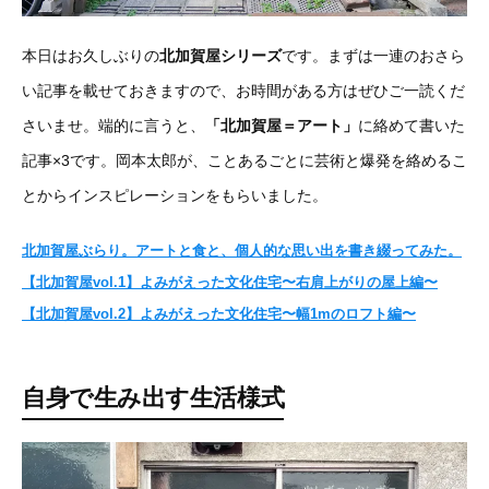
本日はお久しぶりの
北加賀屋シリーズ
です。まずは一連のおさら
い記事を載せておきますので、お時間がある方はぜひご一読くだ
さいませ。端的に言うと、
「北加賀屋＝アート」
に絡めて書いた
記事×3です。岡本太郎が、ことあるごとに芸術と爆発を絡めるこ
とからインスピレーションをもらいました。
北加賀屋ぶらり。アートと食と、個人的な思い出を書き綴ってみた。
【北加賀屋vol.1】よみがえった文化住宅〜右肩上がりの屋上編〜
【北加賀屋vol.2】よみがえった文化住宅〜幅1mのロフト編〜
自身で生み出す生活様式