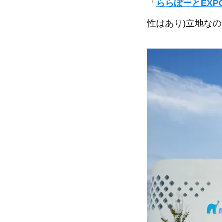
「
ららぽーとEXPO
性はあり)立地な