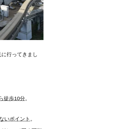
見に行ってきまし
ら徒歩10分
。
せないポイント
。