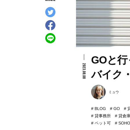
GOと
2023.08.08
バイク
ミュウ
BLOG
GO
貸事務所
貸倉
ペット可
SOH