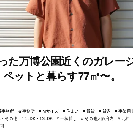
行った万博公園近くのガレー
・ペットと暮らす77㎡〜。
貸事務所・売事務所
Mサイズ
住まい
賃貸
貸家
事業用
庫・その他
1LDK・1SLDK
一棟貸し
その他大阪府内
北摂
O可