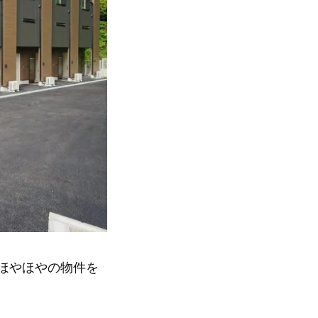
ほやほやの物件を
。