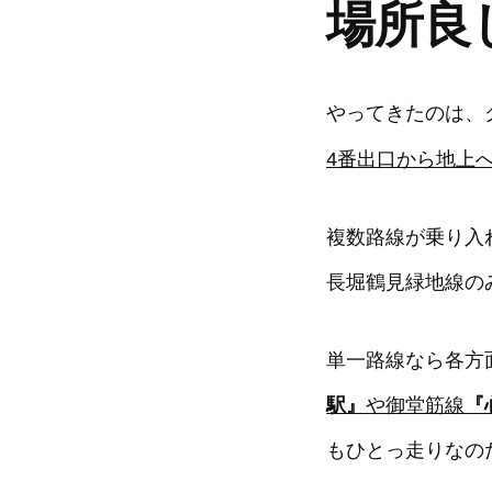
場所良
やってきたのは、
4番出口から地上
複数路線が乗り入
長堀鶴見緑地線の
単一路線なら各方
駅』
や御堂筋線
『
もひとっ走りなの