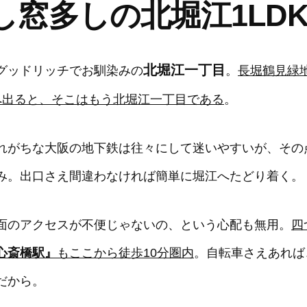
し窓多しの北堀江1LD
北堀江一丁目
グッドリッチでお馴染みの
。
長堀鶴見緑
へ出ると、そこはもう北堀江一丁目である
。
れがちな大阪の地下鉄は往々にして迷いやすいが、その
み。出口さえ間違わなければ簡単に堀江へたどり着く。
面のアクセスが不便じゃないの、という心配も無用。
四
心斎橋駅』
もここから徒歩10分圏内
。自転車さえあれば
だから。