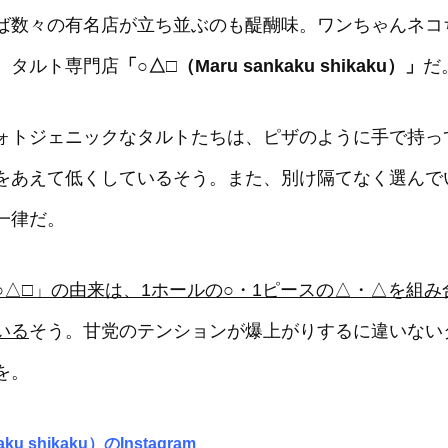
ば数々の有名店が立ち並ぶのも醍醐味。ワンちゃんネコ
、タルト専門店
「○△□（Maru sankaku shikaku）」
だ
ォトジェニックなタルトたちは、ピザのように手で持っ
をあえて低くしているそう。また、別け隔てなく選んで
一律だ。
○△□」の由来は、1ホールの○・1ピースの△・△を組み
いる
そう。甘党のテンションが爆上がりするに違いない
を。
ku shikaku）のInstagram