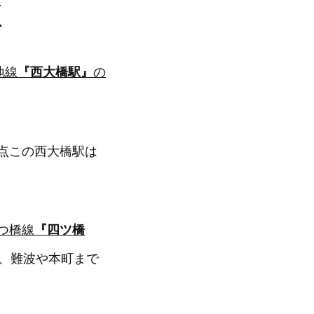
K
地線
『西大橋駅』
の
点この西大橋駅は
つ橋線
『四ツ橋
、難波や本町まで