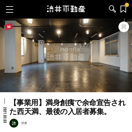
0
お気に入り物件
お問い合わせ
ブログ
サービス内容
渋井不動産のメンバー
【事業用】満身創痍で余命宣告され
会社情報
2021.03.03
た西天満、最後の入居者募集。
採用情報
渋井