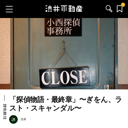
0
お気に入り物件
お問い合わせ
ブログ
サービス内容
渋井不動産のメンバー
「探偵物語・最終章」〜ぎをん、ラ
会社情報
2019.09.13
スト・スキャンダル〜
採用情報
渋井