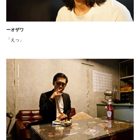
ーオザワ
「えっ」