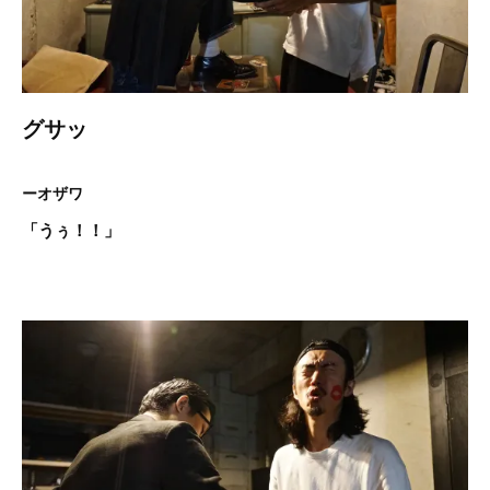
グサッ
ーオザワ
「うぅ！！」