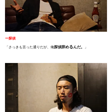
ー探偵
る
探偵辞め
んだ。
「さっきも言った通りだが、俺
」