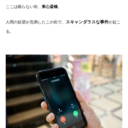
ここは眠らない街、
東心斎橋
。
スキャンダラスな事件
人間の欲望が充満したこの街で、
が起こ
る。