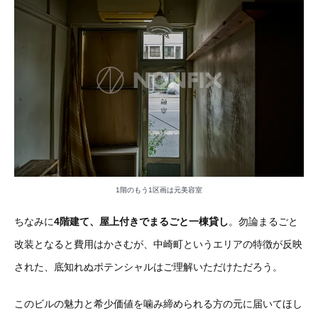
1階のもう1区画は元美容室
ちなみに
4階建て、屋上付きでまるごと一棟貸し
。勿論まるごと
改装となると費用はかさむが、中崎町というエリアの特徴が反映
された、底知れぬポテンシャルはご理解いただけただろう。
このビルの魅力と希少価値を噛み締められる方の元に届いてほし