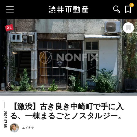
0
お気に入り物件
お問い合わせ
ブログ
サービス内容
渋井不動産のメンバー
【激渋】古き良き中崎町で手に入
会社情報
2026.07.08
る、一棟まるごとノスタルジー。
採用情報
エイキチ