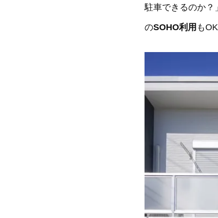
駐車できるのか？
の
SOHO利用
もO