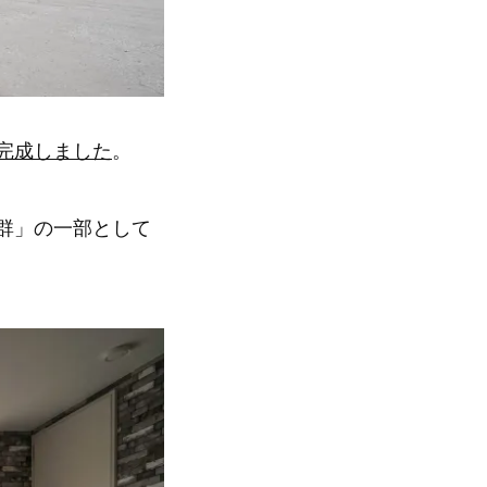
完成しました
。
群」の一部として