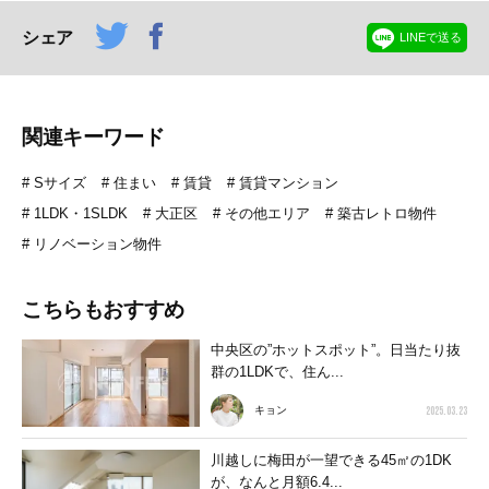
シェア
LINEで送る
関連キーワード
Sサイズ
住まい
賃貸
賃貸マンション
1LDK・1SLDK
大正区
その他エリア
築古レトロ物件
リノベーション物件
こちらもおすすめ
中央区の”ホットスポット”。日当たり抜
群の1LDKで、住ん...
2025.03.23
キョン
川越しに梅田が一望できる45㎡の1DK
が、なんと月額6.4...