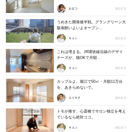
2025.03.22
おまつ
うめきた開発後半戦。グラングリーン大
阪南館いよいよオープン...
2025.03.21
キョン
これは埋まる。JR環状線沿線のデザイ
ナーズが、猫OKで月額...
2025.03.21
キョン
カップルよ。堀江で50㎡・月額11万台
を、あきらめないで。
2025.03.19
エイキチ
トモが推す、心斎橋でサロン独立を考え
ているなら絶対ココ。
2025.03.17
キョン