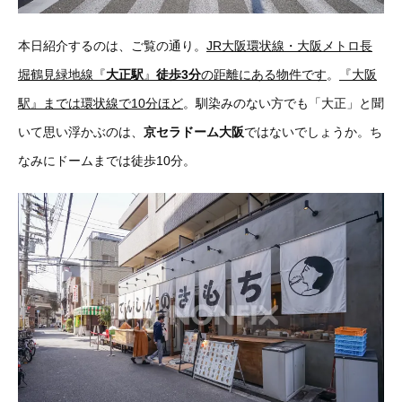
本日紹介するのは、ご覧の通り。
JR大阪環状線・大阪メトロ長
堀鶴見緑地線『
大正駅
』
徒歩3分
の距離にある物件です
。
『大阪
駅』までは環状線で10分ほど
。馴染みのない方でも「大正」と聞
いて思い浮かぶのは、
京セラドーム大阪
ではないでしょうか。ち
なみにドームまでは徒歩10分。