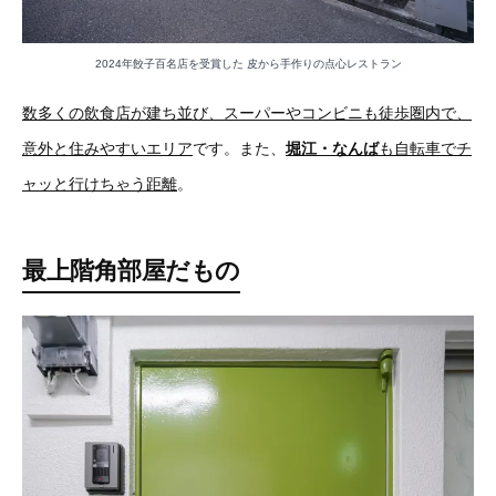
2024年餃子百名店を受賞した 皮から手作りの点心レストラン
数多くの飲食店が建ち並び、スーパーやコンビニも徒歩圏内で、
意外と住みやすいエリア
です。また、
堀江・なんば
も自転車でチ
ャッと行けちゃう距離
。
最上階角部屋だもの