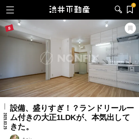
0
お気に入り物件
お問い合わせ
ブログ
サービス内容
渋井不動産のメンバー
設備、盛りすぎ！？ランドリールー
会社情報
2025.03.25
ム付きの大正1LDKが、本気出して
きた。
採用情報
キョン