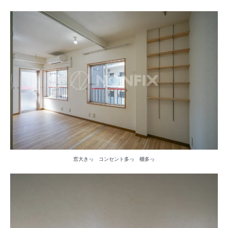
窓大きっ コンセント多っ 棚多っ