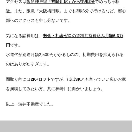
アクセスは
阪急神戸線
『神崎川駅』から徒歩2分
でめっちゃ駅
近。また、
阪急『大阪梅田駅』までも3駅6分
で行けるなど、都心
部へのアクセスも申し分ないです。
気になる諸費用は、
敷金・礼金ゼロ
の賃料共益費込み
月額6.3万
円
です。
水道代が別途月額2,500円かかるものの、初期費用を抑えられる
のはありがたすぎます。
間取り的には
2K+ロフト
ですが、
ほぼ3K
とも言っていい広いお家
を満喫してみたい方。共に神崎川に向かいましょう。
以上、渋井不動産でした。