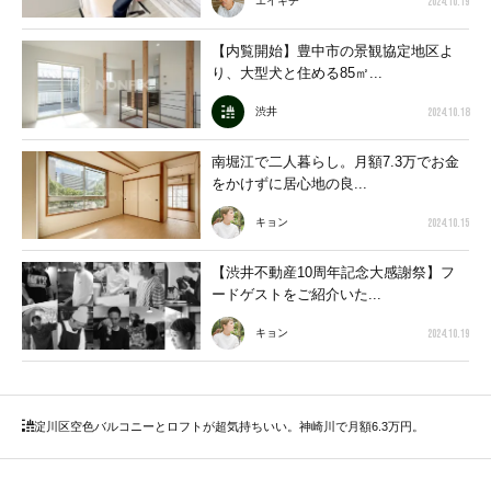
2024.10.19
エイキチ
【内覧開始】豊中市の景観協定地区よ
り、大型犬と住める85㎡...
2024.10.18
渋井
南堀江で二人暮らし。月額7.3万でお金
をかけずに居心地の良...
2024.10.15
キョン
【渋井不動産10周年記念大感謝祭】フ
ードゲストをご紹介いた...
2024.10.19
キョン
淀川区
空色バルコニーとロフトが超気持ちいい。神崎川で月額6.3万円。