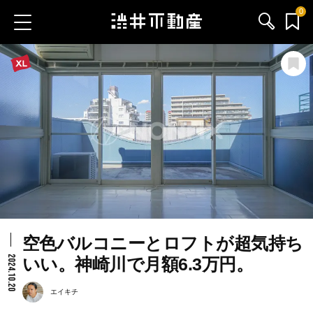
0
お気に入り物件
お問い合わせ
ブログ
サービス内容
渋井不動産のメンバー
空色バルコニーとロフトが超気持ち
会社情報
2024.10.20
いい。神崎川で月額6.3万円。
採用情報
エイキチ