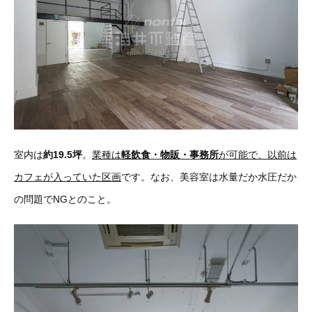
室内は
約19.5坪
。
業種は
軽飲食・物販・事務所
が可能で、以前は
カフェが入っていた区画
です。なお、美容室は水量だか水圧だか
の問題でNGとのこと。