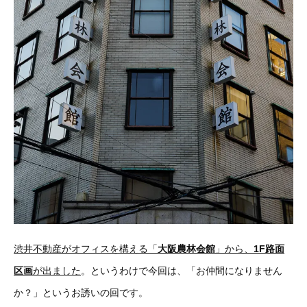
渋井不動産がオフィスを構える「
大阪農林会館
」から、
1F路面
区画
が出ました
。というわけで今回は、「お仲間になりません
か？」というお誘いの回です。