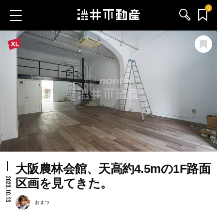
0
お気に入り物件
お問い合わせ
ブログ
サービス内容
渋井不動産のメンバー
大阪農林会館、天高約4.5mの1F路面
会社情報
2023.10.13
区画を見てきた。
採用情報
おまつ