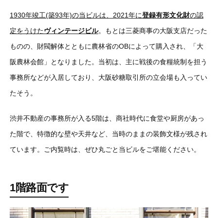
1930年竣工(築93年)の当ビルは、2021年に
登録有形文化財
の認
定をうけた
ヴィンテージビル
。もとは三菱商事の大阪支店だった
ものの、財閥解体とともに農林省のOBによって購入され、「大
阪農林会館」となりました。当初は、主に戦後の食糧統制を担う
事務所などが入居しており、大阪砂糖取引所の立会場も入ってい
たそう。
渋井不動産の事務所が入る5階は、商社時代に食堂や厨房があっ
た階で、特徴的な壁や天井など、当時のままの装飾文様が残され
ています。ご内覧時は、ぜひ丸ごと当ビルをご堪能ください。
1階路面です