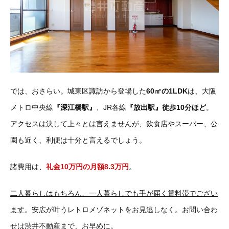
では、おさらい。城東区諏訪から登場した
60㎡の1LDK
は、大阪
メトロ中央線
『深江橋駅』
、JR各線
『放出駅』徒歩10分ほど
。
アクセスは決して上々とは言えませんが、飲食店やスーパー、公
園も近く、利便は十分と言えるでしょう。
諸費用は、
礼金10万円の月額8.3万円
。
二人暮らしはもちろん、一人暮らしでも手が届く賃料帯でござい
ます
。安広が叶うレトロメゾネットをお見逃しなく。お問い合わ
せは渋井不動産まで、お早めに。