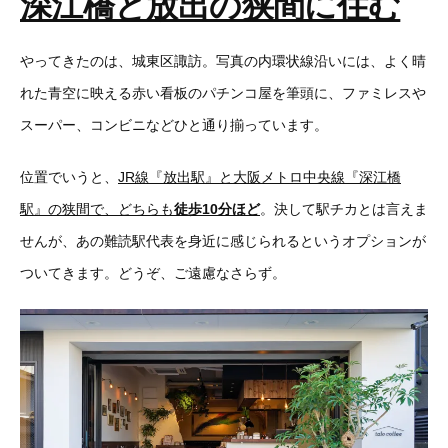
深江橋と放出の狭間に住む
やってきたのは、城東区諏訪。写真の内環状線沿いには、よく晴
れた青空に映える赤い看板のパチンコ屋を筆頭に、ファミレスや
スーパー、コンビニなどひと通り揃っています。
位置でいうと、
JR線『放出駅』と大阪メトロ中央線『深江橋
駅』の狭間で、どちらも
徒歩10分ほど
。決して駅チカとは言えま
せんが、あの難読駅代表を身近に感じられるというオプションが
ついてきます。どうぞ、ご遠慮なさらず。