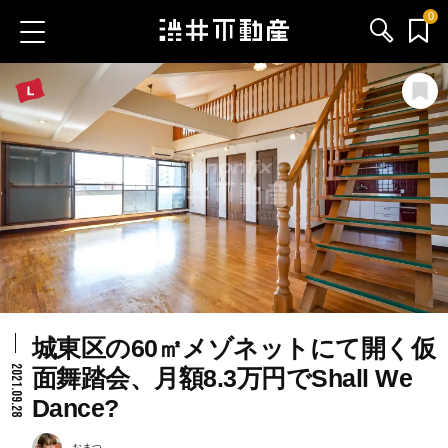
0
お気に入り物件
お問い合わせ
ブログ
サービス内容
渋井不動産のメンバー
城東区の60㎡メゾネットにて開く仮
会社情報
2021.09.28
面舞踏会、月額8.3万円でShall We
Dance?
採用情報
おまつ