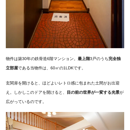
物件は築30年の鉄骨造6階マンション。
最上階
3戸のうち
完全独
立部屋
である当物件は、60㎡の1LDKです。
玄関扉を開けると、ほどよいレトロ感に包まれた土間がお出迎
え。しかしこのドアを開けると、
目の前の世界が一変する光景
が
広がっているのです。