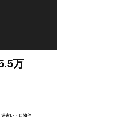
.5万
築古レトロ物件