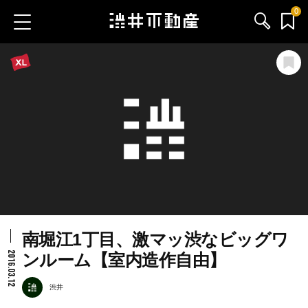
0
お気に入り物件
お問い合わせ
ブログ
サービス内容
渋井不動産のメンバー
南堀江1丁目、激マッ渋なビッグワ
会社情報
2016.03.12
ンルーム【室内造作自由】
採用情報
渋井