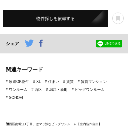
物件探しを依頼する
シェア
LINEで送る
関連キーワード
改造OK物件
XL
住まい
賃貸
賃貸マンション
ワンルーム
西区
堀江・新町
ビッグワンルーム
SOHO可
西区
南堀江1丁目、激マッ渋なビッグワンルーム【室内造作自由】